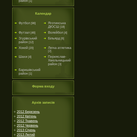
район
[1]
Календар
Футбол
Яготинська
[96]
ДЮСШ
[18]
Футзал
Волейбол
[46]
[4]
Згурівський
Більярд
[6]
район
[12]
Хокей
Легка атлетика
[20]
[2]
Шахи
Переяслав-
[4]
Хмельницький
район
[3]
Баришівський
район
[1]
Форма входу
Архів записів
2012 Березень
2012 Квітень
2012 Травень
2012 Червень
2013 Січень
2013 Лютий