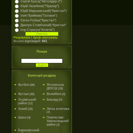
Сергій Кукса("Автолідер-2")
Юрій Лазебнов("Прапор")
Юрій Маршевський("Кристал")
Ілля Приймак("Газовик")
Євген Рубан("Кристал")
Дмитро Стовбчатий("Кристал"
Ігор Стригун("Атлетік")
Результати
|
Архів опитувань
Всього відповідей:
661
Пошук
Категорії розділу
Футбол
Яготинська
[96]
ДЮСШ
[18]
Футзал
Волейбол
[46]
[4]
Згурівський
Більярд
[6]
район
[12]
Хокей
Легка атлетика
[20]
[2]
Шахи
Переяслав-
[4]
Хмельницький
район
[3]
Баришівський