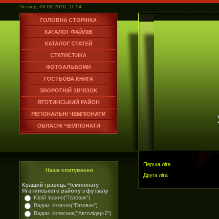
Четвер, 06.08.2026, 11:54
ГОЛОВНА СТОРІНКА
КАТАЛОГ ФАЙЛІВ
КАТАЛОГ СТАТЕЙ
СТАТИСТИКА
ФОТОАЛЬБОМИ
ГОСТЬОВА КНИГА
ЗВОРОТНІЙ ЗВ'ЯЗОК
ЯГОТИНСЬКИЙ РАЙОН
РЕГІОНАЛЬНІ ЧЕМПІОНАТИ
ОБЛАСНІ ЧЕМПІОНАТИ
Перша ліга
Наше опитування
Друга ліга
Кращий гравець Чемпіонату
Яготинського району з футзалу
Юрій Івахно("Газовик")
Вадим Козачок("Газовик")
Вадим Колесник("Автолідер-2")