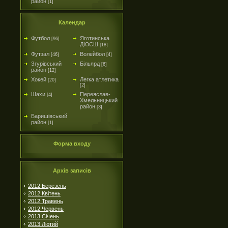
район
[1]
Календар
Футбол
Яготинська
[96]
ДЮСШ
[18]
Футзал
Волейбол
[46]
[4]
Згурівський
Більярд
[6]
район
[12]
Хокей
Легка атлетика
[20]
[2]
Шахи
Переяслав-
[4]
Хмельницький
район
[3]
Баришівський
район
[1]
Форма входу
Архів записів
2012 Березень
2012 Квітень
2012 Травень
2012 Червень
2013 Січень
2013 Лютий