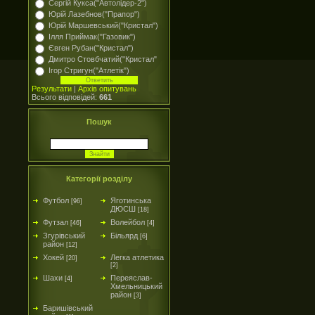
Сергій Кукса("Автолідер-2")
Юрій Лазебнов("Прапор")
Юрій Маршевський("Кристал")
Ілля Приймак("Газовик")
Євген Рубан("Кристал")
Дмитро Стовбчатий("Кристал"
Ігор Стригун("Атлетік")
Результати
|
Архів опитувань
Всього відповідей:
661
Пошук
Категорії розділу
Футбол
Яготинська
[96]
ДЮСШ
[18]
Футзал
Волейбол
[46]
[4]
Згурівський
Більярд
[6]
район
[12]
Хокей
Легка атлетика
[20]
[2]
Шахи
Переяслав-
[4]
Хмельницький
район
[3]
Баришівський