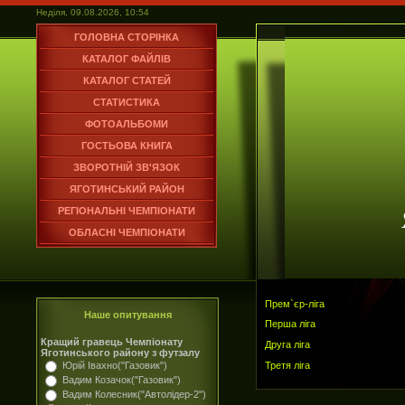
Неділя, 09.08.2026, 10:54
ГОЛОВНА СТОРІНКА
КАТАЛОГ ФАЙЛІВ
КАТАЛОГ СТАТЕЙ
СТАТИСТИКА
ФОТОАЛЬБОМИ
ГОСТЬОВА КНИГА
ЗВОРОТНІЙ ЗВ'ЯЗОК
ЯГОТИНСЬКИЙ РАЙОН
РЕГІОНАЛЬНІ ЧЕМПІОНАТИ
ОБЛАСНІ ЧЕМПІОНАТИ
Прем`єр-ліга
Наше опитування
Перша ліга
Кращий гравець Чемпіонату
Друга ліга
Яготинського району з футзалу
Третя ліга
Юрій Івахно("Газовик")
Вадим Козачок("Газовик")
Вадим Колесник("Автолідер-2")