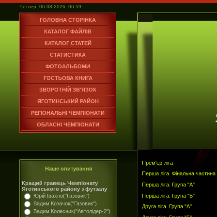
Четвер, 06.08.2026, 06:59
ГОЛОВНА СТОРІНКА
КАТАЛОГ ФАЙЛІВ
КАТАЛОГ СТАТЕЙ
СТАТИСТИКА
ФОТОАЛЬБОМИ
ГОСТЬОВА КНИГА
ЗВОРОТНІЙ ЗВ'ЯЗОК
ЯГОТИНСЬКИЙ РАЙОН
РЕГІОНАЛЬНІ ЧЕМПІОНАТИ
ОБЛАСНІ ЧЕМПІОНАТИ
Прем'єр-ліга
Наше опитування
Перша ліга. Фінальна частина
Кращий гравець Чемпіонату
Перша ліга. Група "А"
Яготинського району з футзалу
Перша ліга. Група "Б"
Юрій Івахно("Газовик")
Вадим Козачок("Газовик")
Друга ліга. Група "А"
Вадим Колесник("Автолідер-2")