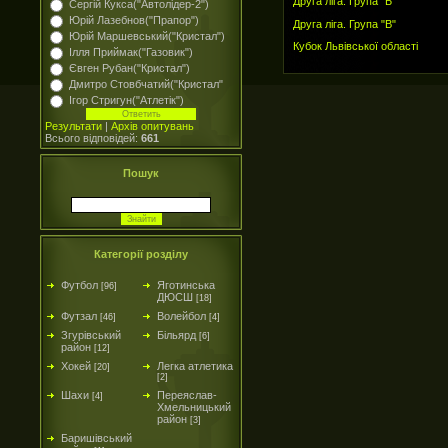
Друга ліга. Група "Б"
Сергій Кукса("Автолідер-2")
Юрій Лазебнов("Прапор")
Друга ліга. Група "В"
Юрій Маршевський("Кристал")
Кубок Львівської області
Ілля Приймак("Газовик")
Євген Рубан("Кристал")
Дмитро Стовбчатий("Кристал"
Ігор Стригун("Атлетік")
Результати
|
Архів опитувань
Всього відповідей:
661
Пошук
Категорії розділу
Футбол
Яготинська
[96]
ДЮСШ
[18]
Футзал
Волейбол
[46]
[4]
Згурівський
Більярд
[6]
район
[12]
Хокей
Легка атлетика
[20]
[2]
Шахи
Переяслав-
[4]
Хмельницький
район
[3]
Баришівський