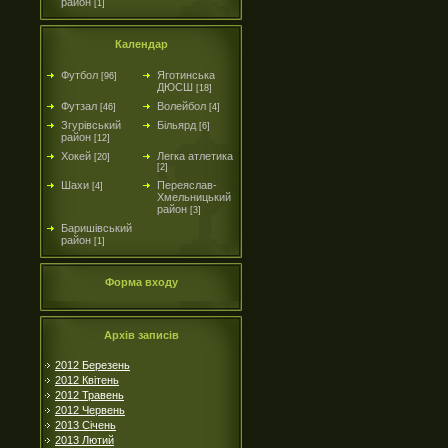
район
[1]
Календар
Футбол
Яготинська
[96]
ДЮСШ
[18]
Футзал
Волейбол
[46]
[4]
Згурівський
Більярд
[6]
район
[12]
Хокей
Легка атлетика
[20]
[2]
Шахи
Переяслав-
[4]
Хмельницький
район
[3]
Баришівський
район
[1]
Форма входу
Архів записів
2012 Березень
2012 Квітень
2012 Травень
2012 Червень
2013 Січень
2013 Лютий