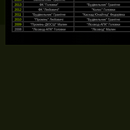
2013
ФК "Головки"
"Будівельник" Гранітне
2012
ФК "Любовичі"
"Колос" Головки
2011
"Будівельник" Гранітне
"Каскад Юнайтед" Федорівка
2010
"Промінь" Любовичі
"Будівельник" Гранітне
2009
"Промінь-ДЮСШ" Малин
"Лісовод-АПК" Головки
2008
"Лісовод-АПК" Головки
"Лісовод" Малин