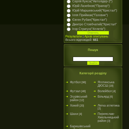
Сергій Кукса("Автолідер-2")
Юрій Лазебнов("Прапор")
Юрій Маршевський("Кристал")
Ілля Приймак("Газовик")
Євген Рубан("Кристал")
Дмитро Стовбчатий("Кристал"
Ігор Стригун("Атлетік")
Результати
|
Архів опитувань
Всього відповідей:
661
Пошук
Категорії розділу
Футбол
Яготинська
[96]
ДЮСШ
[18]
Футзал
Волейбол
[46]
[4]
Згурівський
Більярд
[6]
район
[12]
Хокей
Легка атлетика
[20]
[2]
Шахи
Переяслав-
[4]
Хмельницький
район
[3]
Баришівський