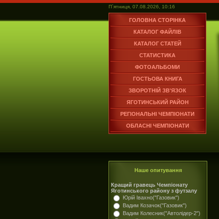
П`ятниця, 07.08.2026, 10:16
ГОЛОВНА СТОРІНКА
КАТАЛОГ ФАЙЛІВ
КАТАЛОГ СТАТЕЙ
СТАТИСТИКА
ФОТОАЛЬБОМИ
ГОСТЬОВА КНИГА
ЗВОРОТНІЙ ЗВ'ЯЗОК
ЯГОТИНСЬКИЙ РАЙОН
РЕГІОНАЛЬНІ ЧЕМПІОНАТИ
ОБЛАСНІ ЧЕМПІОНАТИ
Наше опитування
Кращий гравець Чемпіонату
Яготинського району з футзалу
Юрій Івахно("Газовик")
Вадим Козачок("Газовик")
Вадим Колесник("Автолідер-2")