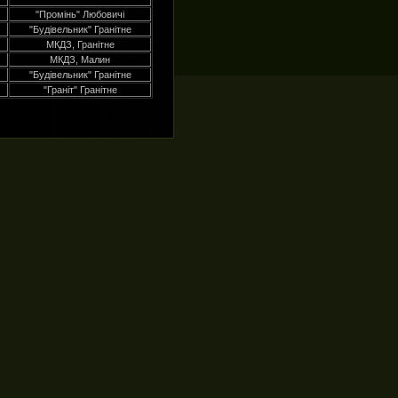
"Промінь" Любовичі
"Будівельник" Гранітне
МКДЗ, Гранітне
МКДЗ, Малин
"Будівельник" Гранітне
"Граніт" Гранітне