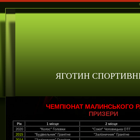
ЯГОТИН СПОРТИВН
ЧЕМПІОНАТ МАЛИНСЬКОГО 
ПРИЗЕРИ
Рік
1 місце
2 місце
2020
"Колос" Головки
"Сокіл" Чоповицька ОТГ
2015
"Будівельник" Гранітне
"Залізничник" Гранітне
2014
"Залізничник" Гранітне