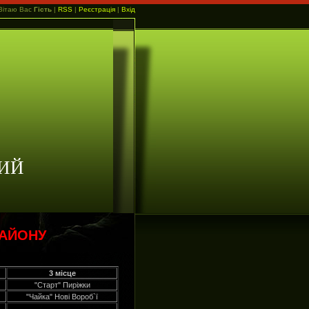
Вітаю Вас
Гість
|
RSS
|
Реєстрація
|
Вхід
ИЙ
РАЙОНУ
3 місце
"Старт" Пиріжки
"Чайка" Нові Вороб`ї