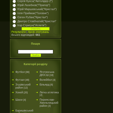
Сергій Кукса("Автолідер-2")
Юрій Лазебнов("Прапор")
Юрій Маршевський("Кристал")
Ілля Приймак("Газовик")
Євген Рубан("Кристал")
Дмитро Стовбчатий("Кристал"
Ігор Стригун("Атлетік")
Результати
|
Архів опитувань
Всього відповідей:
661
Пошук
Категорії розділу
Футбол
Яготинська
[96]
ДЮСШ
[18]
Футзал
Волейбол
[46]
[4]
Згурівський
Більярд
[6]
район
[12]
Хокей
Легка атлетика
[20]
[2]
Шахи
Переяслав-
[4]
Хмельницький
район
[3]
Баришівський