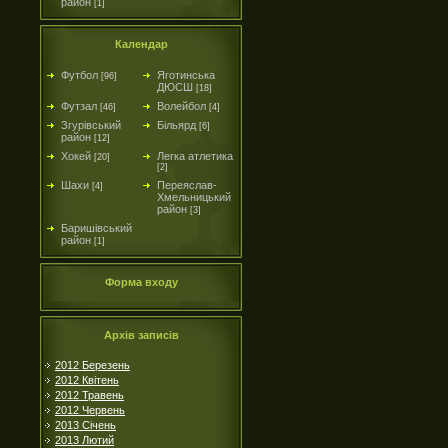
район
[1]
Календар
Футбол
Яготинська
[96]
ДЮСШ
[18]
Футзал
Волейбол
[46]
[4]
Згурівський
Більярд
[6]
район
[12]
Хокей
Легка атлетика
[20]
[2]
Шахи
Переяслав-
[4]
Хмельницький
район
[3]
Баришівський
район
[1]
Форма входу
Архів записів
2012 Березень
2012 Квітень
2012 Травень
2012 Червень
2013 Січень
2013 Лютий