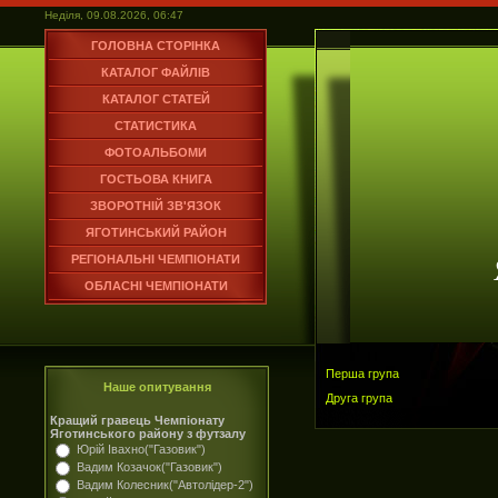
Неділя, 09.08.2026, 06:47
ГОЛОВНА СТОРІНКА
КАТАЛОГ ФАЙЛІВ
КАТАЛОГ СТАТЕЙ
СТАТИСТИКА
ФОТОАЛЬБОМИ
ГОСТЬОВА КНИГА
ЗВОРОТНІЙ ЗВ'ЯЗОК
ЯГОТИНСЬКИЙ РАЙОН
РЕГІОНАЛЬНІ ЧЕМПІОНАТИ
ОБЛАСНІ ЧЕМПІОНАТИ
Перша група
Наше опитування
Друга група
Кращий гравець Чемпіонату
Яготинського району з футзалу
Юрій Івахно("Газовик")
Вадим Козачок("Газовик")
Вадим Колесник("Автолідер-2")