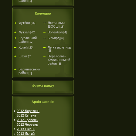
район
[1]
Календар
Футбол
Яготинська
[96]
ДЮСШ
[18]
Футзал
Волейбол
[46]
[4]
Згурівський
Більярд
[6]
район
[12]
Хокей
Легка атлетика
[20]
[2]
Шахи
Переяслав-
[4]
Хмельницький
район
[3]
Баришівський
район
[1]
Форма входу
Архів записів
2012 Березень
2012 Квітень
2012 Травень
2012 Червень
2013 Січень
2013 Лютий