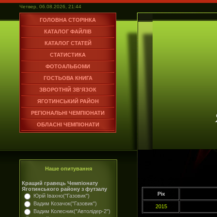
Четвер, 06.08.2026, 21:44
ГОЛОВНА СТОРІНКА
КАТАЛОГ ФАЙЛІВ
КАТАЛОГ СТАТЕЙ
СТАТИСТИКА
ФОТОАЛЬБОМИ
ГОСТЬОВА КНИГА
ЗВОРОТНІЙ ЗВ'ЯЗОК
ЯГОТИНСЬКИЙ РАЙОН
РЕГІОНАЛЬНІ ЧЕМПІОНАТИ
ОБЛАСНІ ЧЕМПІОНАТИ
Наше опитування
Кращий гравець Чемпіонату
Яготинського району з футзалу
Рік
Юрій Івахно("Газовик")
Вадим Козачок("Газовик")
2015
Вадим Колесник("Автолідер-2")