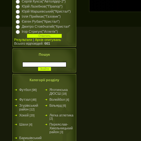
Сергій Кукса("Автолідер-2")
Юрій Лазебнов("Прапор")
Юрій Маршевський("Кристал")
Ілля Приймак("Газовик")
Євген Рубан("Кристал")
Дмитро Стовбчатий("Кристал"
Ігор Стригун("Атлетік")
Результати
|
Архів опитувань
Всього відповідей:
661
Пошук
Категорії розділу
Футбол
Яготинська
[96]
ДЮСШ
[18]
Футзал
Волейбол
[46]
[4]
Згурівський
Більярд
[6]
район
[12]
Хокей
Легка атлетика
[20]
[2]
Шахи
Переяслав-
[4]
Хмельницький
район
[3]
Баришівський