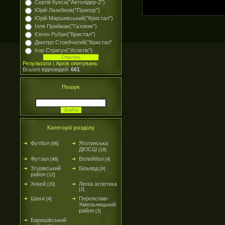
Сергій Кукса("Автолідер-2")
Юрій Лазебнов("Прапор")
Юрій Маршевський("Кристал")
Ілля Приймак("Газовик")
Євген Рубан("Кристал")
Дмитро Стовбчатий("Кристал"
Ігор Стригун("Атлетік")
Результати
|
Архів опитувань
Всього відповідей:
661
Пошук
Категорії розділу
Футбол
Яготинська
[96]
ДЮСШ
[18]
Футзал
Волейбол
[46]
[4]
Згурівський
Більярд
[6]
район
[12]
Хокей
Легка атлетика
[20]
[2]
Шахи
Переяслав-
[4]
Хмельницький
район
[3]
Баришівський