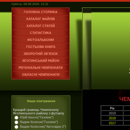
Субота, 08.08.2026, 12:11
ГОЛОВНА СТОРІНКА
КАТАЛОГ ФАЙЛІВ
КАТАЛОГ СТАТЕЙ
СТАТИСТИКА
ФОТОАЛЬБОМИ
ГОСТЬОВА КНИГА
ЗВОРОТНІЙ ЗВ'ЯЗОК
ЯГОТИНСЬКИЙ РАЙОН
РЕГІОНАЛЬНІ ЧЕМПІОНАТИ
ОБЛАСНІ ЧЕМПІОНАТИ
ЧЕ
Наше опитування
Рік
Кращий гравець Чемпіонату
Яготинського району з футзалу
2019
Юрій Івахно("Газовик")
2018
Вадим Козачок("Газовик")
2017
Вадим Колесник("Автолідер-2")