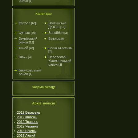
район
[1]
Календар
Футбол
Яготинська
[96]
ДЮСШ
[18]
Футзал
Волейбол
[46]
[4]
Згурівський
Більярд
[6]
район
[12]
Хокей
Легка атлетика
[20]
[2]
Шахи
Переяслав-
[4]
Хмельницький
район
[3]
Баришівський
район
[1]
Форма входу
Архів записів
2012 Березень
2012 Квітень
2012 Травень
2012 Червень
2013 Січень
2013 Лютий