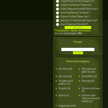
Сергій Кукса("Автолідер-2")
Юрій Лазебнов("Прапор")
Юрій Маршевський("Кристал")
Ілля Приймак("Газовик")
Євген Рубан("Кристал")
Дмитро Стовбчатий("Кристал"
Ігор Стригун("Атлетік")
Результати
|
Архів опитувань
Всього відповідей:
661
Пошук
Категорії розділу
Футбол
Яготинська
[96]
ДЮСШ
[18]
Футзал
Волейбол
[46]
[4]
Згурівський
Більярд
[6]
район
[12]
Хокей
Легка атлетика
[20]
[2]
Шахи
Переяслав-
[4]
Хмельницький
район
[3]
Баришівський