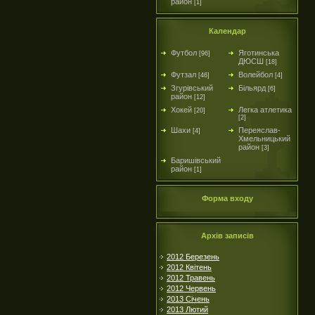
район
[1]
Календар
Футбол
Яготинська
[96]
ДЮСШ
[18]
Футзал
Волейбол
[46]
[4]
Згурівський
Більярд
[6]
район
[12]
Хокей
Легка атлетика
[20]
[2]
Шахи
Переяслав-
[4]
Хмельницький
район
[3]
Баришівський
район
[1]
Форма входу
Архів записів
2012 Березень
2012 Квітень
2012 Травень
2012 Червень
2013 Січень
2013 Лютий