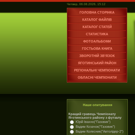
Четвер, 06.08.2026, 15:12
ГОЛОВНА СТОРІНКА
КАТАЛОГ ФАЙЛІВ
КАТАЛОГ СТАТЕЙ
СТАТИСТИКА
ФОТОАЛЬБОМИ
ГОСТЬОВА КНИГА
ЗВОРОТНІЙ ЗВ'ЯЗОК
ЯГОТИНСЬКИЙ РАЙОН
РЕГІОНАЛЬНІ ЧЕМПІОНАТИ
ОБЛАСНІ ЧЕМПІОНАТИ
Наше опитування
Кращий гравець Чемпіонату
Яготинського району з футзалу
Юрій Івахно("Газовик")
Вадим Козачок("Газовик")
Вадим Колесник("Автолідер-2")