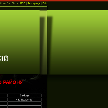
Вітаю Вас
Гість
|
RSS
|
Реєстрація
|
Вхід
ИЙ
О РАЙОНУ
3 місце
"
ФК "Велеснів"