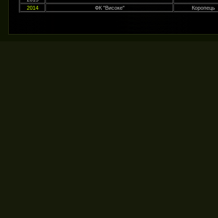
2014
ФК "Високе"
Коропець