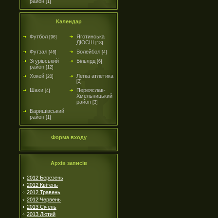
район
[1]
Календар
Футбол
Яготинська
[96]
ДЮСШ
[18]
Футзал
Волейбол
[46]
[4]
Згурівський
Більярд
[6]
район
[12]
Хокей
Легка атлетика
[20]
[2]
Шахи
Переяслав-
[4]
Хмельницький
район
[3]
Баришівський
район
[1]
Форма входу
Архів записів
2012 Березень
2012 Квітень
2012 Травень
2012 Червень
2013 Січень
2013 Лютий