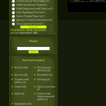
Сергій Кукса("Автолідер-2")
Юрій Лазебнов("Прапор")
Юрій Маршевський("Кристал")
Ілля Приймак("Газовик")
Євген Рубан("Кристал")
Дмитро Стовбчатий("Кристал"
Ігор Стригун("Атлетік")
Результати
|
Архів опитувань
Всього відповідей:
661
Пошук
Категорії розділу
Футбол
Яготинська
[96]
ДЮСШ
[18]
Футзал
Волейбол
[46]
[4]
Згурівський
Більярд
[6]
район
[12]
Хокей
Легка атлетика
[20]
[2]
Шахи
Переяслав-
[4]
Хмельницький
район
[3]
Баришівський