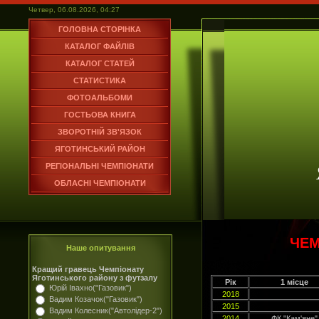
Четвер, 06.08.2026, 04:27
ГОЛОВНА СТОРІНКА
КАТАЛОГ ФАЙЛІВ
КАТАЛОГ СТАТЕЙ
СТАТИСТИКА
ФОТОАЛЬБОМИ
ГОСТЬОВА КНИГА
ЗВОРОТНІЙ ЗВ'ЯЗОК
ЯГОТИНСЬКИЙ РАЙОН
РЕГІОНАЛЬНІ ЧЕМПІОНАТИ
ОБЛАСНІ ЧЕМПІОНАТИ
ЧЕМ
Наше опитування
Кращий гравець Чемпіонату
Яготинського району з футзалу
Рік
1 місце
Юрій Івахно("Газовик")
2018
Вадим Козачок("Газовик")
2015
Вадим Колесник("Автолідер-2")
2014
ФК "Кам'яне"