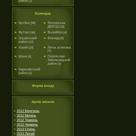
район
[1]
Календар
Футбол
Яготинська
[96]
ДЮСШ
[18]
Футзал
Волейбол
[46]
[4]
Згурівський
Більярд
[6]
район
[12]
Хокей
Легка атлетика
[20]
[2]
Шахи
Переяслав-
[4]
Хмельницький
район
[3]
Баришівський
район
[1]
Форма входу
Архів записів
2012 Березень
2012 Квітень
2012 Травень
2012 Червень
2013 Січень
2013 Лютий