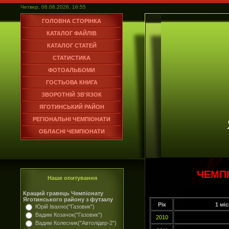
Четвер, 06.08.2026, 16:55
ГОЛОВНА СТОРІНКА
КАТАЛОГ ФАЙЛІВ
КАТАЛОГ СТАТЕЙ
СТАТИСТИКА
ФОТОАЛЬБОМИ
ГОСТЬОВА КНИГА
ЗВОРОТНІЙ ЗВ'ЯЗОК
ЯГОТИНСЬКИЙ РАЙОН
РЕГІОНАЛЬНІ ЧЕМПІОНАТИ
ОБЛАСНІ ЧЕМПІОНАТИ
ЧЕМП
Наше опитування
Кращий гравець Чемпіонату
Яготинського району з футзалу
Рік
1 мі
Юрій Івахно("Газовик")
Вадим Козачок("Газовик")
2010
Вадим Колесник("Автолідер-2")