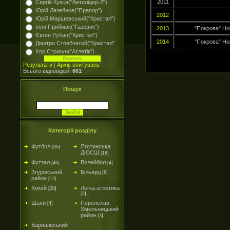
2011
Сергій Кукса("Автолідер-2")
Юрій Лазебнов("Прапор")
2012
Юрій Маршевський("Кристал")
Ілля Приймак("Газовик")
2013
"Покрова" Но
Євген Рубан("Кристал")
2014
"Покрова" Но
Дмитро Стовбчатий("Кристал"
Ігор Стригун("Атлетік")
Результати
|
Архів опитувань
Всього відповідей:
661
Пошук
Категорії розділу
Футбол
Яготинська
[96]
ДЮСШ
[18]
Футзал
Волейбол
[46]
[4]
Згурівський
Більярд
[6]
район
[12]
Хокей
Легка атлетика
[20]
[2]
Шахи
Переяслав-
[4]
Хмельницький
район
[3]
Баришівський