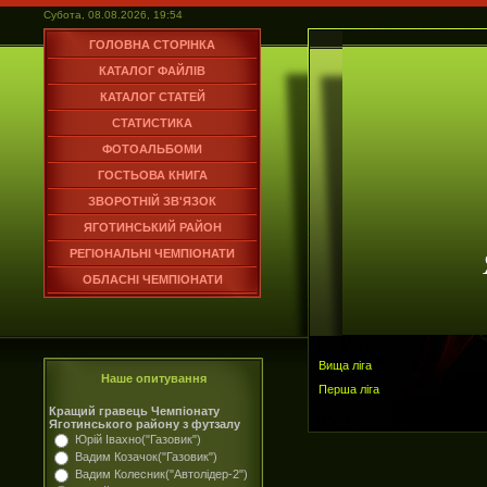
Субота, 08.08.2026, 19:54
ГОЛОВНА СТОРІНКА
КАТАЛОГ ФАЙЛІВ
КАТАЛОГ СТАТЕЙ
СТАТИСТИКА
ФОТОАЛЬБОМИ
ГОСТЬОВА КНИГА
ЗВОРОТНІЙ ЗВ'ЯЗОК
ЯГОТИНСЬКИЙ РАЙОН
РЕГІОНАЛЬНІ ЧЕМПІОНАТИ
ОБЛАСНІ ЧЕМПІОНАТИ
Вища ліга
Наше опитування
Перша ліга
Кращий гравець Чемпіонату
Яготинського району з футзалу
Юрій Івахно("Газовик")
Вадим Козачок("Газовик")
Вадим Колесник("Автолідер-2")