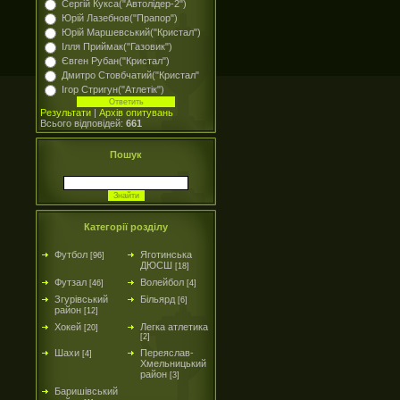
Сергій Кукса("Автолідер-2")
Юрій Лазебнов("Прапор")
Юрій Маршевський("Кристал")
Ілля Приймак("Газовик")
Євген Рубан("Кристал")
Дмитро Стовбчатий("Кристал"
Ігор Стригун("Атлетік")
Результати
|
Архів опитувань
Всього відповідей:
661
Пошук
Категорії розділу
Футбол
Яготинська
[96]
ДЮСШ
[18]
Футзал
Волейбол
[46]
[4]
Згурівський
Більярд
[6]
район
[12]
Хокей
Легка атлетика
[20]
[2]
Шахи
Переяслав-
[4]
Хмельницький
район
[3]
Баришівський