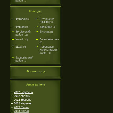
район
[1]
Календар
Футбол
Яготинська
[96]
ДЮСШ
[18]
Футзал
Волейбол
[46]
[4]
Згурівський
Більярд
[6]
район
[12]
Хокей
Легка атлетика
[20]
[2]
Шахи
Переяслав-
[4]
Хмельницький
район
[3]
Баришівський
район
[1]
Форма входу
Архів записів
2012 Березень
2012 Квітень
2012 Травень
2012 Червень
2013 Січень
2013 Лютий