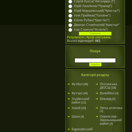
Сергій Кукса("Автолідер-2")
Юрій Лазебнов("Прапор")
Юрій Маршевський("Кристал")
Ілля Приймак("Газовик")
Євген Рубан("Кристал")
Дмитро Стовбчатий("Кристал"
Ігор Стригун("Атлетік")
Результати
|
Архів опитувань
Всього відповідей:
661
Пошук
Категорії розділу
Футбол
Яготинська
[96]
ДЮСШ
[18]
Футзал
Волейбол
[46]
[4]
Згурівський
Більярд
[6]
район
[12]
Хокей
Легка атлетика
[20]
[2]
Шахи
Переяслав-
[4]
Хмельницький
район
[3]
Баришівський