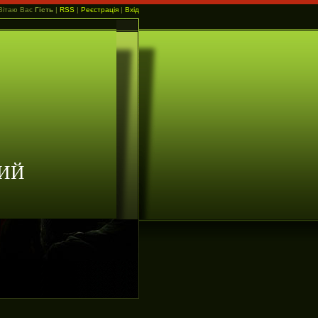
Вітаю Вас
Гість
|
RSS
|
Реєстрація
|
Вхід
ИЙ