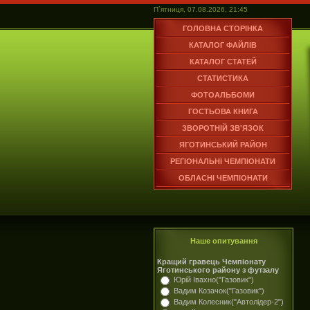
П`ятниця, 07.08.2026, 21:45
ГОЛОВНА СТОРІНКА
КАТАЛОГ ФАЙЛІВ
КАТАЛОГ СТАТЕЙ
СТАТИСТИКА
ФОТОАЛЬБОМИ
ГОСТЬОВА КНИГА
ЗВОРОТНІЙ ЗВ'ЯЗОК
ЯГОТИНСЬКИЙ РАЙОН
РЕГІОНАЛЬНІ ЧЕМПІОНАТИ
ОБЛАСНІ ЧЕМПІОНАТИ
Наше опитування
Кращий гравець Чемпіонату
Яготинського району з футзалу
Юрій Івахно("Газовик")
Вадим Козачок("Газовик")
Вадим Колесник("Автолідер-2")