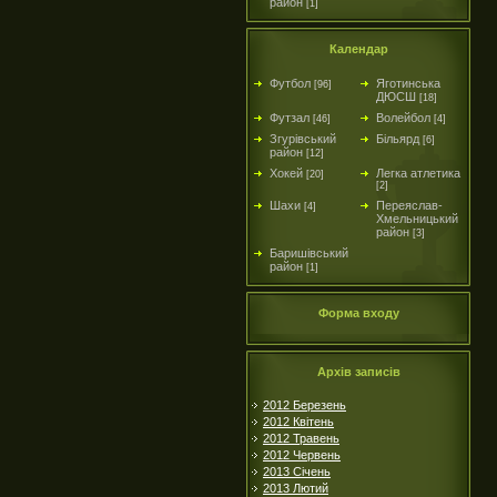
район
[1]
Календар
Футбол
Яготинська
[96]
ДЮСШ
[18]
Футзал
Волейбол
[46]
[4]
Згурівський
Більярд
[6]
район
[12]
Хокей
Легка атлетика
[20]
[2]
Шахи
Переяслав-
[4]
Хмельницький
район
[3]
Баришівський
район
[1]
Форма входу
Архів записів
2012 Березень
2012 Квітень
2012 Травень
2012 Червень
2013 Січень
2013 Лютий