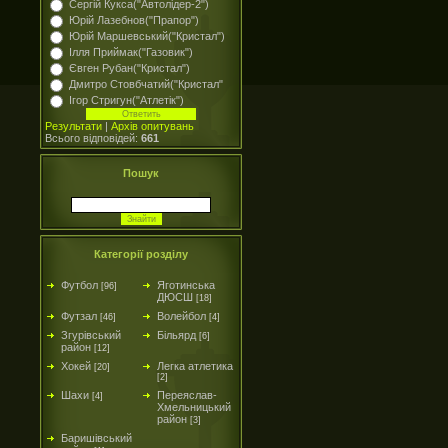
Сергій Кукса("Автолідер-2")
Юрій Лазебнов("Прапор")
Юрій Маршевський("Кристал")
Ілля Приймак("Газовик")
Євген Рубан("Кристал")
Дмитро Стовбчатий("Кристал"
Ігор Стригун("Атлетік")
Результати
|
Архів опитувань
Всього відповідей:
661
Пошук
Категорії розділу
Футбол
Яготинська
[96]
ДЮСШ
[18]
Футзал
Волейбол
[46]
[4]
Згурівський
Більярд
[6]
район
[12]
Хокей
Легка атлетика
[20]
[2]
Шахи
Переяслав-
[4]
Хмельницький
район
[3]
Баришівський