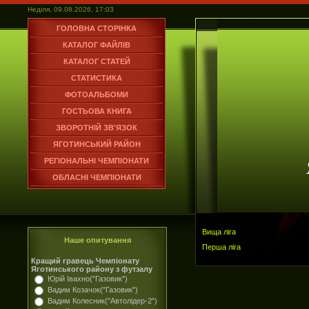
Неділя, 09.08.2026, 17:03
ГОЛОВНА СТОРІНКА
КАТАЛОГ ФАЙЛІВ
КАТАЛОГ СТАТЕЙ
СТАТИСТИКА
ФОТОАЛЬБОМИ
ГОСТЬОВА КНИГА
ЗВОРОТНІЙ ЗВ'ЯЗОК
ЯГОТИНСЬКИЙ РАЙОН
РЕГІОНАЛЬНІ ЧЕМПІОНАТИ
ОБЛАСНІ ЧЕМПІОНАТИ
Вища ліга
Наше опитування
Перша ліга
Кращий гравець Чемпіонату
Яготинського району з футзалу
Юрій Івахно("Газовик")
Вадим Козачок("Газовик")
Вадим Колесник("Автолідер-2")