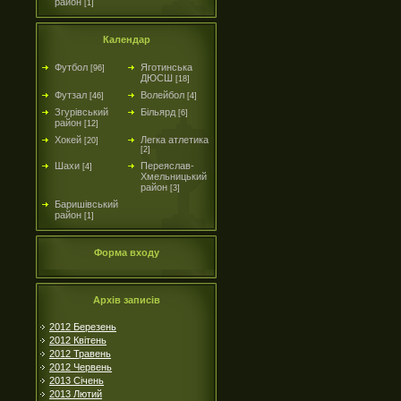
район
[1]
Календар
Футбол
Яготинська
[96]
ДЮСШ
[18]
Футзал
Волейбол
[46]
[4]
Згурівський
Більярд
[6]
район
[12]
Хокей
Легка атлетика
[20]
[2]
Шахи
Переяслав-
[4]
Хмельницький
район
[3]
Баришівський
район
[1]
Форма входу
Архів записів
2012 Березень
2012 Квітень
2012 Травень
2012 Червень
2013 Січень
2013 Лютий