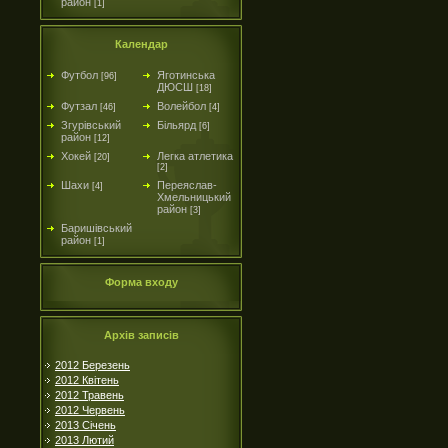
район
[1]
Календар
Футбол
Яготинська
[96]
ДЮСШ
[18]
Футзал
Волейбол
[46]
[4]
Згурівський
Більярд
[6]
район
[12]
Хокей
Легка атлетика
[20]
[2]
Шахи
Переяслав-
[4]
Хмельницький
район
[3]
Баришівський
район
[1]
Форма входу
Архів записів
2012 Березень
2012 Квітень
2012 Травень
2012 Червень
2013 Січень
2013 Лютий