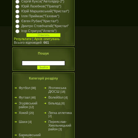
Сергій Кукса("Автолідер-2")
Юрій Лазебнов("Прапор")
Юрій Маршевський("Кристал")
Ілля Приймак("Газовик")
Євген Рубан("Кристал")
Дмитро Стовбчатий("Кристал"
Ігор Стригун("Атлетік")
Результати
|
Архів опитувань
Всього відповідей:
661
Пошук
Категорії розділу
Футбол
Яготинська
[96]
ДЮСШ
[18]
Футзал
Волейбол
[46]
[4]
Згурівський
Більярд
[6]
район
[12]
Хокей
Легка атлетика
[20]
[2]
Шахи
Переяслав-
[4]
Хмельницький
район
[3]
Баришівський