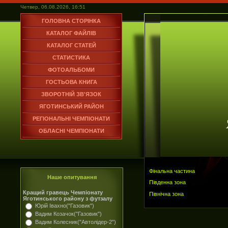
Четвер, 06.08.2026, 16:51
ГОЛОВНА СТОРІНКА
КАТАЛОГ ФАЙЛІВ
КАТАЛОГ СТАТЕЙ
СТАТИСТИКА
ФОТОАЛЬБОМИ
ГОСТЬОВА КНИГА
ЗВОРОТНІЙ ЗВ'ЯЗОК
ЯГОТИНСЬКИЙ РАЙОН
РЕГІОНАЛЬНІ ЧЕМПІОНАТИ
ОБЛАСНІ ЧЕМПІОНАТИ
Фінальна частина
Наше опитування
Південна зона
Кращий гравець Чемпіонату
Північна зона
Яготинського району з футзалу
Юрій Івахно("Газовик")
Вадим Козачок("Газовик")
Вадим Колесник("Автолідер-2")