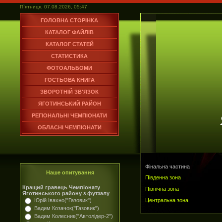
П`ятниця, 07.08.2026, 05:47
ГОЛОВНА СТОРІНКА
КАТАЛОГ ФАЙЛІВ
КАТАЛОГ СТАТЕЙ
СТАТИСТИКА
ФОТОАЛЬБОМИ
ГОСТЬОВА КНИГА
ЗВОРОТНІЙ ЗВ'ЯЗОК
ЯГОТИНСЬКИЙ РАЙОН
РЕГІОНАЛЬНІ ЧЕМПІОНАТИ
ОБЛАСНІ ЧЕМПІОНАТИ
Фінальна частина
Наше опитування
Південна зона
Кращий гравець Чемпіонату
Північна зона
Яготинського району з футзалу
Центральна зона
Юрій Івахно("Газовик")
Вадим Козачок("Газовик")
Вадим Колесник("Автолідер-2")