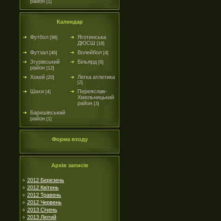
район
[1]
Календар
Футбол
Яготинська
[96]
ДЮСШ
[18]
Футзал
Волейбол
[46]
[4]
Згурівський
Більярд
[6]
район
[12]
Хокей
Легка атлетика
[20]
[2]
Шахи
Переяслав-
[4]
Хмельницький
район
[3]
Баришівський
район
[1]
Форма входу
Архів записів
2012 Березень
2012 Квітень
2012 Травень
2012 Червень
2013 Січень
2013 Лютий