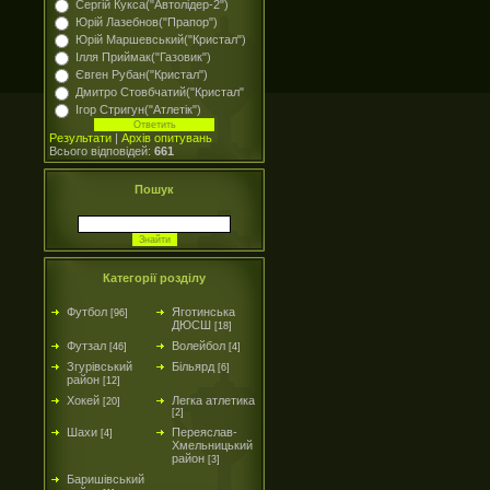
Сергій Кукса("Автолідер-2")
Юрій Лазебнов("Прапор")
Юрій Маршевський("Кристал")
Ілля Приймак("Газовик")
Євген Рубан("Кристал")
Дмитро Стовбчатий("Кристал"
Ігор Стригун("Атлетік")
Результати
|
Архів опитувань
Всього відповідей:
661
Пошук
Категорії розділу
Футбол
Яготинська
[96]
ДЮСШ
[18]
Футзал
Волейбол
[46]
[4]
Згурівський
Більярд
[6]
район
[12]
Хокей
Легка атлетика
[20]
[2]
Шахи
Переяслав-
[4]
Хмельницький
район
[3]
Баришівський