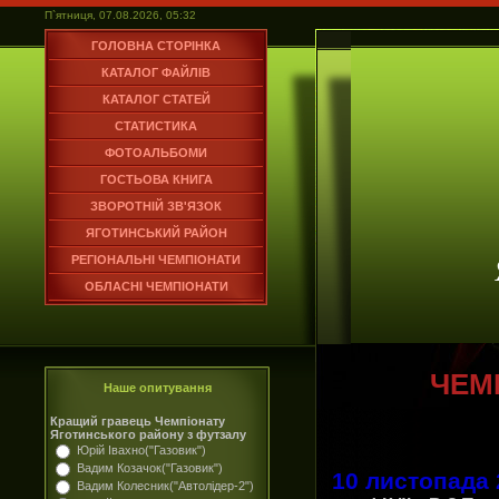
П`ятниця, 07.08.2026, 05:32
ГОЛОВНА СТОРІНКА
КАТАЛОГ ФАЙЛІВ
КАТАЛОГ СТАТЕЙ
СТАТИСТИКА
ФОТОАЛЬБОМИ
ГОСТЬОВА КНИГА
ЗВОРОТНІЙ ЗВ'ЯЗОК
ЯГОТИНСЬКИЙ РАЙОН
РЕГІОНАЛЬНІ ЧЕМПІОНАТИ
ОБЛАСНІ ЧЕМПІОНАТИ
ЧЕМ
Наше опитування
Кращий гравець Чемпіонату
Яготинського району з футзалу
Юрій Івахно("Газовик")
Вадим Козачок("Газовик")
10 листопада 
Вадим Колесник("Автолідер-2")