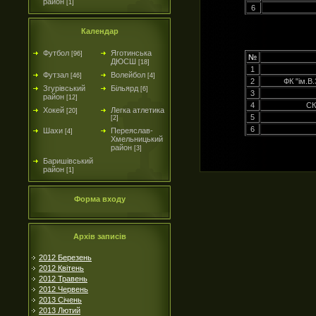
район
[1]
6
Календар
Футбол
Яготинська
[96]
№
ДЮСШ
[18]
1
Футзал
Волейбол
[46]
[4]
2
ФК "ім.В
Згурівський
Більярд
[6]
3
район
[12]
4
СК
Хокей
Легка атлетика
[20]
5
[2]
6
Шахи
Переяслав-
[4]
Хмельницький
район
[3]
Баришівський
район
[1]
Форма входу
Архів записів
2012 Березень
2012 Квітень
2012 Травень
2012 Червень
2013 Січень
2013 Лютий