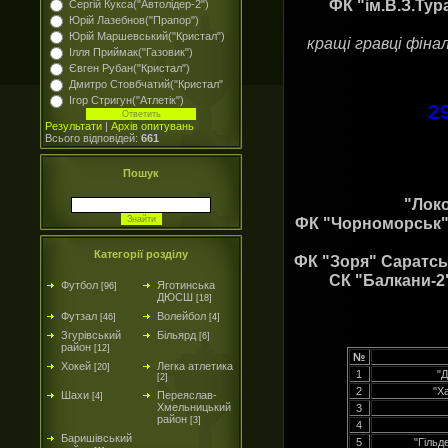
ФК "ім.В.З.Ту
Сергій Кукса("Автолідер-2")
Юрій Лазебнов("Прапор")
Юрій Маршевський("Кристал")
кращі гравці фінал
Ілля Приймак("Газовик")
Євген Рубан("Кристал")
Дмитро Стовбчатий("Кристал"
Ігор Стригун("Атлетік")
2
Результати
|
Архів опитувань
Всього відповідей:
661
Пошук
"Локо
ФК "Чорноморськ" 
Категорії розділу
ФК "Зоря" Саратськ
СК "Балкани-2"
Футбол
Яготинська
[96]
ДЮСШ
[18]
Футзал
Волейбол
[46]
[4]
Згурівський
Більярд
[6]
район
[12]
№
Хокей
Легка атлетика
[20]
1
"Д
[2]
2
"Х
Шахи
Переяслав-
[4]
Хмельницький
3
район
[3]
4
Баришівський
5
"Гільд