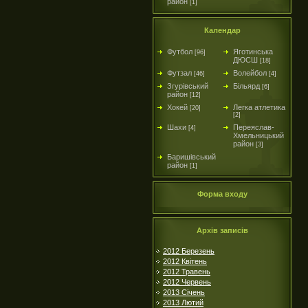
район
[1]
Календар
Футбол
Яготинська
[96]
ДЮСШ
[18]
Футзал
Волейбол
[46]
[4]
Згурівський
Більярд
[6]
район
[12]
Хокей
Легка атлетика
[20]
[2]
Шахи
Переяслав-
[4]
Хмельницький
район
[3]
Баришівський
район
[1]
Форма входу
Архів записів
2012 Березень
2012 Квітень
2012 Травень
2012 Червень
2013 Січень
2013 Лютий