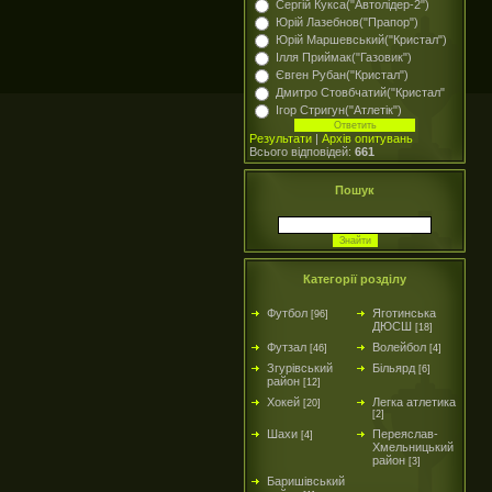
Сергій Кукса("Автолідер-2")
Юрій Лазебнов("Прапор")
Юрій Маршевський("Кристал")
Ілля Приймак("Газовик")
Євген Рубан("Кристал")
Дмитро Стовбчатий("Кристал"
Ігор Стригун("Атлетік")
Результати
|
Архів опитувань
Всього відповідей:
661
Пошук
Категорії розділу
Футбол
Яготинська
[96]
ДЮСШ
[18]
Футзал
Волейбол
[46]
[4]
Згурівський
Більярд
[6]
район
[12]
Хокей
Легка атлетика
[20]
[2]
Шахи
Переяслав-
[4]
Хмельницький
район
[3]
Баришівський