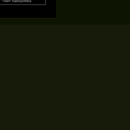
"Темп" Камбурліївка