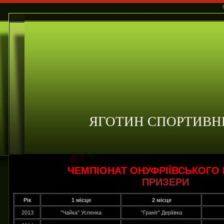
ЯГОТИН СПОРТИВН
ЧЕМПІОНАТ ОНУФРІЇВСЬКОГО
ПРИЗЕРИ
Рік
1 місце
2 місце
2013
"Чайка" Успенка
"Граніт" Деріївка