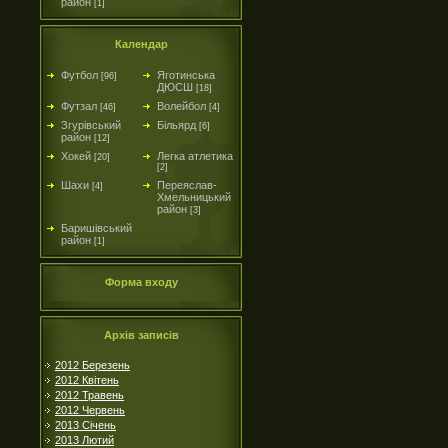
район
[1]
Календар
Футбол
Яготинська
[96]
ДЮСШ
[18]
Футзал
Волейбол
[46]
[4]
Згурівський
Більярд
[6]
район
[12]
Хокей
Легка атлетика
[20]
[2]
Шахи
Переяслав-
[4]
Хмельницький
район
[3]
Баришівський
район
[1]
Форма входу
Архів записів
2012 Березень
2012 Квітень
2012 Травень
2012 Червень
2013 Січень
2013 Лютий