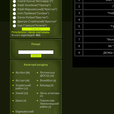
1
МФК "
Сергій Кукса("Автолідер-2")
Юрій Лазебнов("Прапор")
2
П
Юрій Маршевський("Кристал")
3
"Наф
Ілля Приймак("Газовик")
Євген Рубан("Кристал")
4
Дмитро Стовбчатий("Кристал"
Ігор Стригун("Атлетік")
5
"Г
Результати
|
Архів опитувань
6
Всього відповідей:
661
7
"Мол
Пошук
8
ФК "
9
ДЮФШ Ф
Категорії розділу
Футбол
Яготинська
[96]
ДЮСШ
[18]
Футзал
Волейбол
[46]
[4]
Згурівський
Більярд
[6]
район
[12]
Хокей
Легка атлетика
[20]
[2]
Шахи
Переяслав-
[4]
Хмельницький
район
[3]
Баришівський