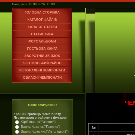
Понеділок, 10.08.2026, 15:03
ГОЛОВНА СТОРІНКА
КАТАЛОГ ФАЙЛІВ
КАТАЛОГ СТАТЕЙ
СТАТИСТИКА
ФОТОАЛЬБОМИ
ГОСТЬОВА КНИГА
ЗВОРОТНІЙ ЗВ'ЯЗОК
ЯГОТИНСЬКИЙ РАЙОН
РЕГІОНАЛЬНІ ЧЕМПІОНАТИ
ОБЛАСНІ ЧЕМПІОНАТИ
ЧЕ
Наше опитування
Кращий гравець Чемпіонату
Яготинського району з футзалу
Юрій Івахно("Газовик")
Вадим Козачок("Газовик")
№
Вадим Колесник("Автолідер-2")