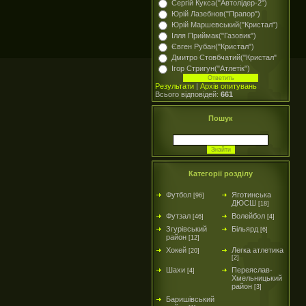
Сергій Кукса("Автолідер-2")
Юрій Лазебнов("Прапор")
Юрій Маршевський("Кристал")
Ілля Приймак("Газовик")
Євген Рубан("Кристал")
Дмитро Стовбчатий("Кристал"
Ігор Стригун("Атлетік")
Результати
|
Архів опитувань
Всього відповідей:
661
Пошук
Категорії розділу
Футбол
Яготинська
[96]
ДЮСШ
[18]
Футзал
Волейбол
[46]
[4]
Згурівський
Більярд
[6]
район
[12]
Хокей
Легка атлетика
[20]
[2]
Шахи
Переяслав-
[4]
Хмельницький
район
[3]
Баришівський