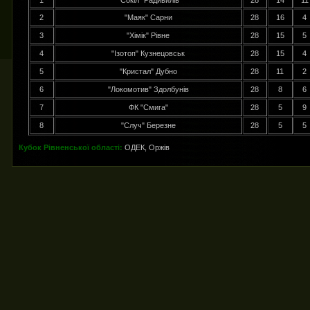
1
"Сокіл" Радивилів
28
14
11
2
"Маяк" Сарни
28
16
4
3
"Хімік" Рівне
28
15
5
4
"Ізотоп" Кузнецовськ
28
15
4
5
"Кристал" Дубно
28
11
2
6
"Локомотив" Здолбунів
28
8
6
7
ФК "Смига"
28
5
9
8
"Случ" Березне
28
5
5
Кубок Рівненської області:
ОДЕК, Оржів