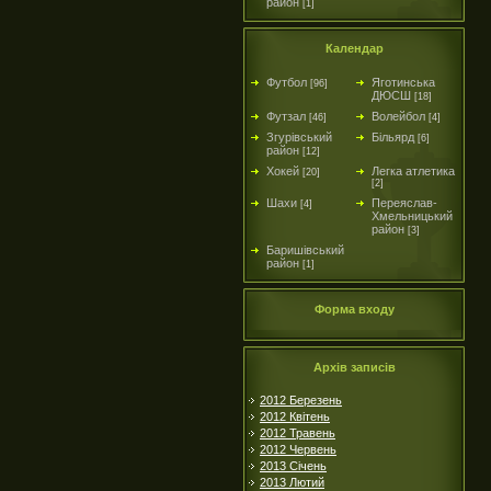
район
[1]
Календар
Футбол
Яготинська
[96]
ДЮСШ
[18]
Футзал
Волейбол
[46]
[4]
Згурівський
Більярд
[6]
район
[12]
Хокей
Легка атлетика
[20]
[2]
Шахи
Переяслав-
[4]
Хмельницький
район
[3]
Баришівський
район
[1]
Форма входу
Архів записів
2012 Березень
2012 Квітень
2012 Травень
2012 Червень
2013 Січень
2013 Лютий