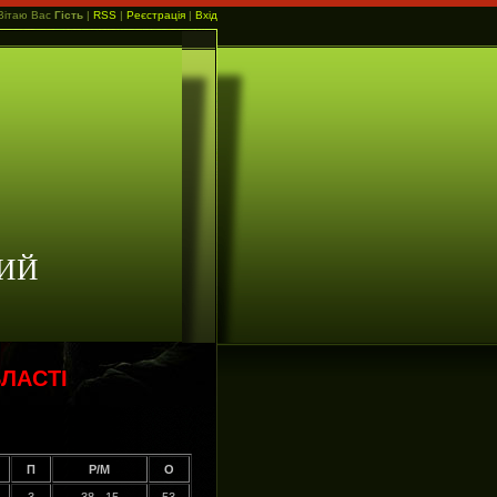
Вітаю Вас
Гість
|
RSS
|
Реєстрація
|
Вхід
ИЙ
ЛАСТІ
П
Р/М
О