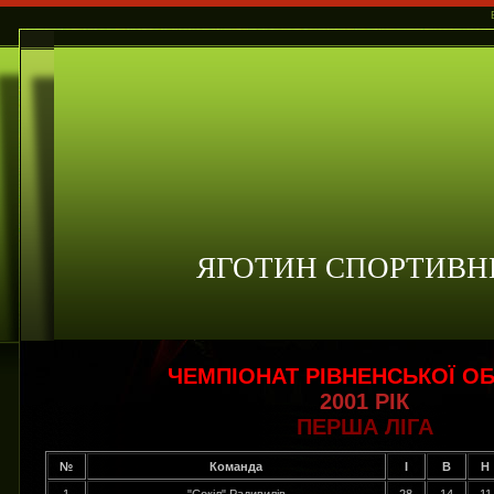
ЯГОТИН СПОРТИВН
ЧЕМПІОНАТ РІВНЕНСЬКОЇ ОБ
2001 РІК
ПЕРША ЛІГА
№
Команда
І
В
Н