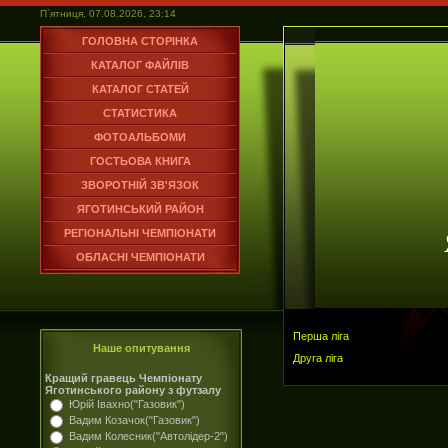
П`ятниця, 07.08.2026, 23:14
ГОЛОВНА СТОРІНКА
КАТАЛОГ ФАЙЛІВ
КАТАЛОГ СТАТЕЙ
СТАТИСТИКА
ФОТОАЛЬБОМИ
ГОСТЬОВА КНИГА
ЗВОРОТНІЙ ЗВ'ЯЗОК
ЯГОТИНСЬКИЙ РАЙОН
РЕГІОНАЛЬНІ ЧЕМПІОНАТИ
ОБЛАСНІ ЧЕМПІОНАТИ
Перша ліга
Наше опитування
Друга ліга
Кращий гравець Чемпіонату
Яготинського району з футзалу
Юрій Івахно("Газовик")
Вадим Козачок("Газовик")
Вадим Колесник("Автолідер-2")