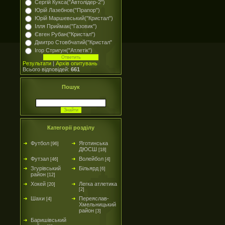
Сергій Кукса("Автолідер-2")
Юрій Лазебнов("Прапор")
Юрій Маршевський("Кристал")
Ілля Приймак("Газовик")
Євген Рубан("Кристал")
Дмитро Стовбчатий("Кристал"
Ігор Стригун("Атлетік")
Результати
|
Архів опитувань
Всього відповідей:
661
Пошук
Категорії розділу
Футбол
Яготинська
[96]
ДЮСШ
[18]
Футзал
Волейбол
[46]
[4]
Згурівський
Більярд
[6]
район
[12]
Хокей
Легка атлетика
[20]
[2]
Шахи
Переяслав-
[4]
Хмельницький
район
[3]
Баришівський