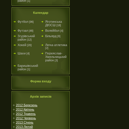
район
[1]
Календар
Футбол
Яготинська
[96]
ДЮСШ
[18]
Футзал
Волейбол
[46]
[4]
Згурівський
Більярд
[6]
район
[12]
Хокей
Легка атлетика
[20]
[2]
Шахи
Переяслав-
[4]
Хмельницький
район
[3]
Баришівський
район
[1]
Форма входу
Архів записів
2012 Березень
2012 Квітень
2012 Травень
2012 Червень
2013 Січень
2013 Лютий