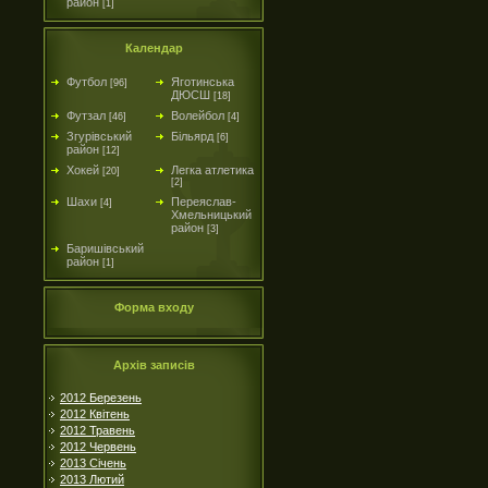
район
[1]
Календар
Футбол
Яготинська
[96]
ДЮСШ
[18]
Футзал
Волейбол
[46]
[4]
Згурівський
Більярд
[6]
район
[12]
Хокей
Легка атлетика
[20]
[2]
Шахи
Переяслав-
[4]
Хмельницький
район
[3]
Баришівський
район
[1]
Форма входу
Архів записів
2012 Березень
2012 Квітень
2012 Травень
2012 Червень
2013 Січень
2013 Лютий