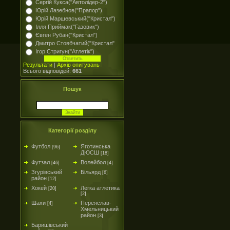
Сергій Кукса("Автолідер-2")
Юрій Лазебнов("Прапор")
Юрій Маршевський("Кристал")
Ілля Приймак("Газовик")
Євген Рубан("Кристал")
Дмитро Стовбчатий("Кристал"
Ігор Стригун("Атлетік")
Результати
|
Архів опитувань
Всього відповідей:
661
Пошук
Категорії розділу
Футбол
Яготинська
[96]
ДЮСШ
[18]
Футзал
Волейбол
[46]
[4]
Згурівський
Більярд
[6]
район
[12]
Хокей
Легка атлетика
[20]
[2]
Шахи
Переяслав-
[4]
Хмельницький
район
[3]
Баришівський