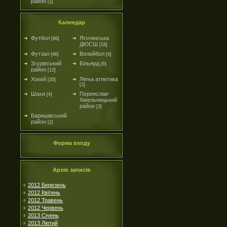
район
[1]
Календар
Футбол
Яготинська
[96]
ДЮСШ
[18]
Футзал
Волейбол
[46]
[4]
Згурівський
Більярд
[6]
район
[12]
Хокей
Легка атлетика
[20]
[2]
Шахи
Переяслав-
[4]
Хмельницький
район
[3]
Баришівський
район
[1]
Форма входу
Архів записів
2012 Березень
2012 Квітень
2012 Травень
2012 Червень
2013 Січень
2013 Лютий