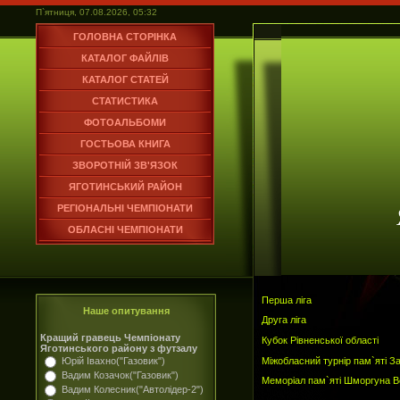
П`ятниця, 07.08.2026, 05:32
ГОЛОВНА СТОРІНКА
КАТАЛОГ ФАЙЛІВ
КАТАЛОГ СТАТЕЙ
СТАТИСТИКА
ФОТОАЛЬБОМИ
ГОСТЬОВА КНИГА
ЗВОРОТНІЙ ЗВ'ЯЗОК
ЯГОТИНСЬКИЙ РАЙОН
РЕГІОНАЛЬНІ ЧЕМПІОНАТИ
ОБЛАСНІ ЧЕМПІОНАТИ
Перша ліга
Наше опитування
Друга ліга
Кращий гравець Чемпіонату
Кубок Рівненської області
Яготинського району з футзалу
Міжобласний турнір пам`яті З
Юрій Івахно("Газовик")
Вадим Козачок("Газовик")
Меморіал пам`яті Шморгуна 
Вадим Колесник("Автолідер-2")