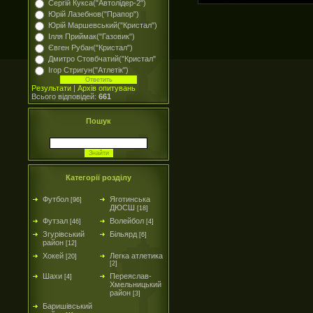
Сергій Кукса("Автолідер-2")
Юрій Лазебнов("Прапор")
Юрій Маршевський("Кристал")
Ілля Приймак("Газовик")
Євген Рубан("Кристал")
Дмитро Стовбчатий("Кристал"
Ігор Стригун("Атлетік")
Результати
|
Архів опитувань
Всього відповідей:
661
Пошук
Категорії розділу
Футбол
Яготинська
[96]
ДЮСШ
[18]
Футзал
Волейбол
[46]
[4]
Згурівський
Більярд
[6]
район
[12]
Хокей
Легка атлетика
[20]
[2]
Шахи
Переяслав-
[4]
Хмельницький
район
[3]
Баришівський