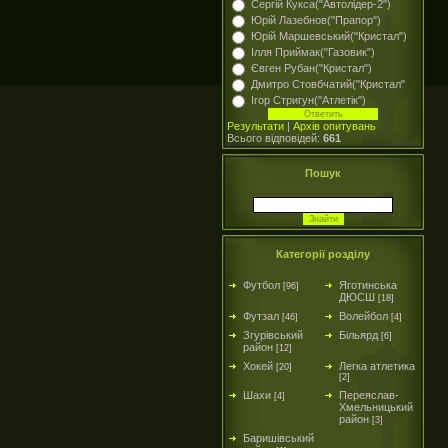
Сергій Кукса("Автолідер-2")
Юрій Лазебнов("Прапор")
Юрій Маршевський("Кристал")
Ілля Приймак("Газовик")
Євген Рубан("Кристал")
Дмитро Стовбчатий("Кристал"
Ігор Стригун("Атлетік")
Результати
|
Архів опитувань
Всього відповідей:
661
Пошук
Категорії розділу
Футбол
Яготинська
[96]
ДЮСШ
[18]
Футзал
Волейбол
[46]
[4]
Згурівський
Більярд
[6]
район
[12]
Хокей
Легка атлетика
[20]
[2]
Шахи
Переяслав-
[4]
Хмельницький
район
[3]
Баришівський