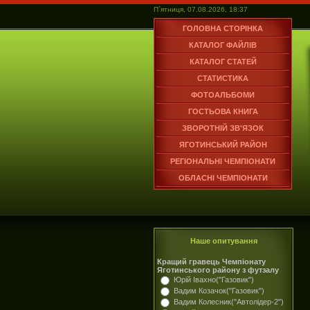
П`ятниця, 07.08.2026, 18:37
ГОЛОВНА СТОРІНКА
КАТАЛОГ ФАЙЛІВ
КАТАЛОГ СТАТЕЙ
СТАТИСТИКА
ФОТОАЛЬБОМИ
ГОСТЬОВА КНИГА
ЗВОРОТНІЙ ЗВ'ЯЗОК
ЯГОТИНСЬКИЙ РАЙОН
РЕГІОНАЛЬНІ ЧЕМПІОНАТИ
ОБЛАСНІ ЧЕМПІОНАТИ
Наше опитування
Кращий гравець Чемпіонату
Яготинського району з футзалу
Юрій Івахно("Газовик")
Вадим Козачок("Газовик")
Вадим Колесник("Автолідер-2")