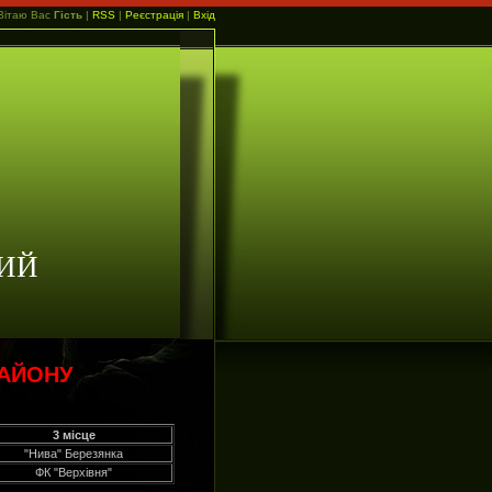
Вітаю Вас
Гість
|
RSS
|
Реєстрація
|
Вхід
ИЙ
РАЙОНУ
3 місце
"Нива" Березянка
ФК "Верхівня"