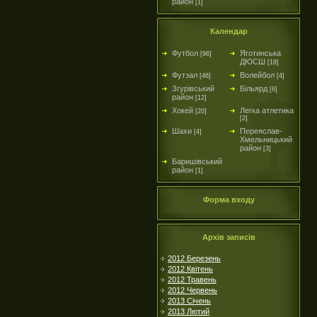
район
[1]
Календар
Футбол
Яготинська
[96]
ДЮСШ
[18]
Футзал
Волейбол
[46]
[4]
Згурівський
Більярд
[6]
район
[12]
Хокей
Легка атлетика
[20]
[2]
Шахи
Переяслав-
[4]
Хмельницький
район
[3]
Баришівський
район
[1]
Форма входу
Архів записів
2012 Березень
2012 Квітень
2012 Травень
2012 Червень
2013 Січень
2013 Лютий