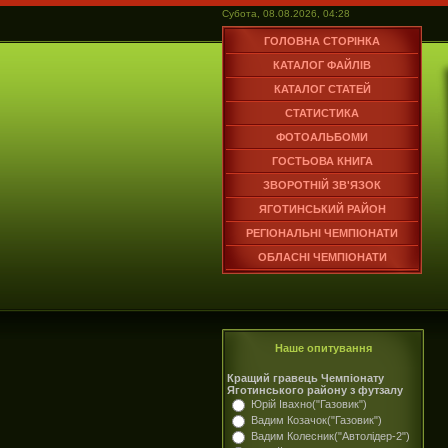
Субота, 08.08.2026, 04:28
ГОЛОВНА СТОРІНКА
КАТАЛОГ ФАЙЛІВ
КАТАЛОГ СТАТЕЙ
СТАТИСТИКА
ФОТОАЛЬБОМИ
ГОСТЬОВА КНИГА
ЗВОРОТНІЙ ЗВ'ЯЗОК
ЯГОТИНСЬКИЙ РАЙОН
РЕГІОНАЛЬНІ ЧЕМПІОНАТИ
ОБЛАСНІ ЧЕМПІОНАТИ
Наше опитування
Кращий гравець Чемпіонату
Яготинського району з футзалу
Юрій Івахно("Газовик")
Вадим Козачок("Газовик")
Вадим Колесник("Автолідер-2")