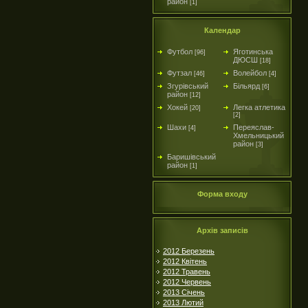
район
[1]
Календар
Футбол
Яготинська
[96]
ДЮСШ
[18]
Футзал
Волейбол
[46]
[4]
Згурівський
Більярд
[6]
район
[12]
Хокей
Легка атлетика
[20]
[2]
Шахи
Переяслав-
[4]
Хмельницький
район
[3]
Баришівський
район
[1]
Форма входу
Архів записів
2012 Березень
2012 Квітень
2012 Травень
2012 Червень
2013 Січень
2013 Лютий