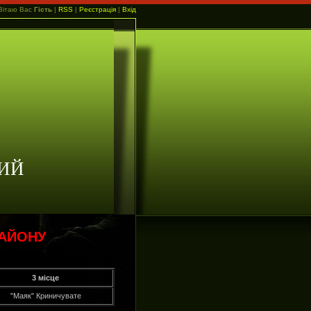
Вітаю Вас
Гість
|
RSS
|
Реєстрація
|
Вхід
ИЙ
РАЙОНУ
3 місце
"Маяк" Криничувате