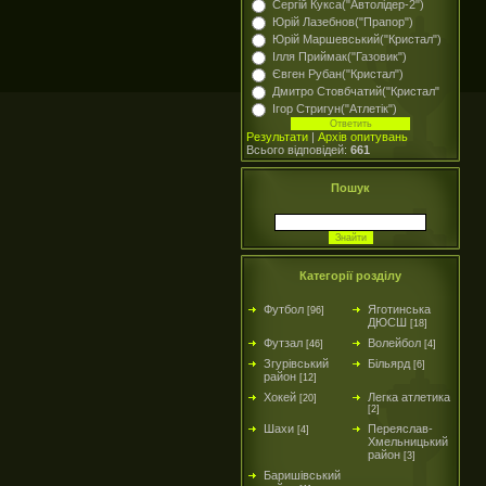
Сергій Кукса("Автолідер-2")
Юрій Лазебнов("Прапор")
Юрій Маршевський("Кристал")
Ілля Приймак("Газовик")
Євген Рубан("Кристал")
Дмитро Стовбчатий("Кристал"
Ігор Стригун("Атлетік")
Результати
|
Архів опитувань
Всього відповідей:
661
Пошук
Категорії розділу
Футбол
Яготинська
[96]
ДЮСШ
[18]
Футзал
Волейбол
[46]
[4]
Згурівський
Більярд
[6]
район
[12]
Хокей
Легка атлетика
[20]
[2]
Шахи
Переяслав-
[4]
Хмельницький
район
[3]
Баришівський