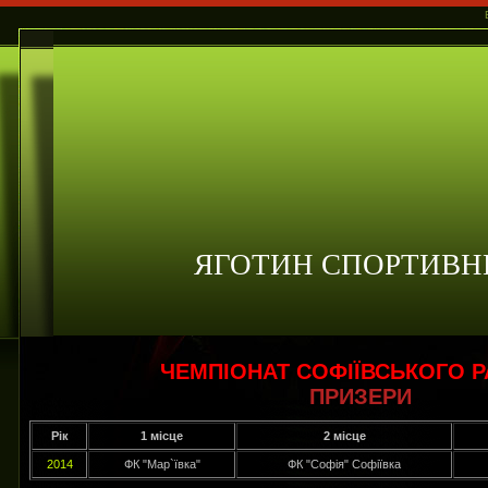
ЯГОТИН СПОРТИВН
ЧЕМПІОНАТ СОФІЇВСЬКОГО 
ПРИЗЕРИ
Рік
1 місце
2 місце
2014
ФК "Мар`ївка"
ФК "Софія" Софіївка