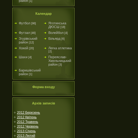
район
[1]
Календар
Футбол
Яготинська
[96]
ДЮСШ
[18]
Футзал
Волейбол
[46]
[4]
Згурівський
Більярд
[6]
район
[12]
Хокей
Легка атлетика
[20]
[2]
Шахи
Переяслав-
[4]
Хмельницький
район
[3]
Баришівський
район
[1]
Форма входу
Архів записів
2012 Березень
2012 Квітень
2012 Травень
2012 Червень
2013 Січень
2013 Лютий