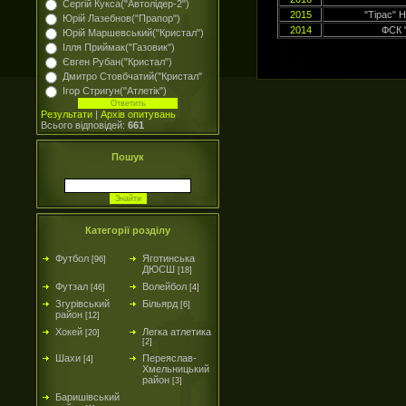
Сергій Кукса("Автолідер-2")
2015
"Тірас" 
Юрій Лазебнов("Прапор")
2014
ФСК "
Юрій Маршевський("Кристал")
Ілля Приймак("Газовик")
Євген Рубан("Кристал")
Дмитро Стовбчатий("Кристал"
Ігор Стригун("Атлетік")
Результати
|
Архів опитувань
Всього відповідей:
661
Пошук
Категорії розділу
Футбол
Яготинська
[96]
ДЮСШ
[18]
Футзал
Волейбол
[46]
[4]
Згурівський
Більярд
[6]
район
[12]
Хокей
Легка атлетика
[20]
[2]
Шахи
Переяслав-
[4]
Хмельницький
район
[3]
Баришівський