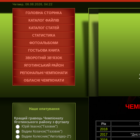
Четвер, 06.08.2026, 04:22
ГОЛОВНА СТОРІНКА
КАТАЛОГ ФАЙЛІВ
КАТАЛОГ СТАТЕЙ
СТАТИСТИКА
ФОТОАЛЬБОМИ
ГОСТЬОВА КНИГА
ЗВОРОТНІЙ ЗВ'ЯЗОК
ЯГОТИНСЬКИЙ РАЙОН
РЕГІОНАЛЬНІ ЧЕМПІОНАТИ
ОБЛАСНІ ЧЕМПІОНАТИ
ЧЕМ
Наше опитування
Кращий гравець Чемпіонату
Яготинського району з футзалу
Рік
Юрій Івахно("Газовик")
2018
Вадим Козачок("Газовик")
2017
"Дніс
Вадим Колесник("Автолідер-2")
2016