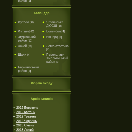
район
[1]
Календар
Футбол
Яготинська
[96]
ДЮСШ
[18]
Футзал
Волейбол
[46]
[4]
Згурівський
Більярд
[6]
район
[12]
Хокей
Легка атлетика
[20]
[2]
Шахи
Переяслав-
[4]
Хмельницький
район
[3]
Баришівський
район
[1]
Форма входу
Архів записів
2012 Березень
2012 Квітень
2012 Травень
2012 Червень
2013 Січень
2013 Лютий