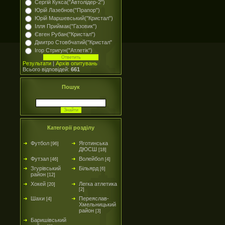
Сергій Кукса("Автолідер-2")
Юрій Лазебнов("Прапор")
Юрій Маршевський("Кристал")
Ілля Приймак("Газовик")
Євген Рубан("Кристал")
Дмитро Стовбчатий("Кристал"
Ігор Стригун("Атлетік")
Результати
|
Архів опитувань
Всього відповідей:
661
Пошук
Категорії розділу
Футбол
Яготинська
[96]
ДЮСШ
[18]
Футзал
Волейбол
[46]
[4]
Згурівський
Більярд
[6]
район
[12]
Хокей
Легка атлетика
[20]
[2]
Шахи
Переяслав-
[4]
Хмельницький
район
[3]
Баришівський