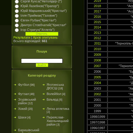
2019
"Аг
Сергій Кукса("Автолідер-2")
Юрій Лазебнов("Прапор")
2018
"Аг
Юрій Маршевський("Кристал")
2017
"Аг
Ілля Приймак("Газовик")
2016
"
Євген Рубан("Кристал")
2015
"
Дмитро Стовбчатий("Кристал"
2014
"
Ігор Стригун("Атлетік")
2013
Результати
|
Архів опитувань
2012
Всього відповідей:
661
2011
"Тернопіль-
2010
Пошук
2009
2008
2007
"Тернопі
2006
"Б
Категорії розділу
2005
"Б
2004
"
Футбол
Яготинська
[96]
ДЮСШ
2003
"А
[18]
Футзал
Волейбол
2002
"А
[46]
[4]
Згурівський
Більярд
2001
"
[6]
район
[12]
2000
"
Хокей
Легка атлетика
[20]
1999
"
[2]
1998/1999
"
Шахи
Переяслав-
[4]
Хмельницький
1997/1998
район
[3]
1996/1997
Баришівський