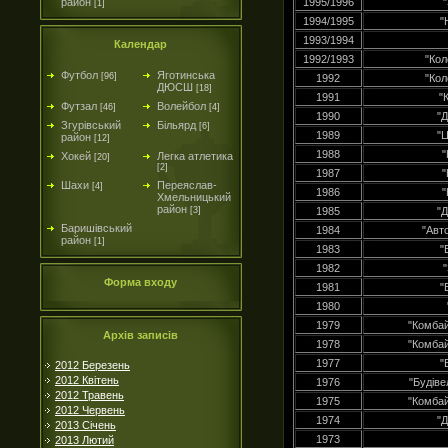
район
1995/1996
[1]
1994/1995
"
1993/1994
Календар
1992/1993
"Ко
Футбол
Яготинська
[96]
1992
"Ко
ДЮСШ
[18]
1991
"
Футзал
Волейбол
[46]
[4]
1990
"
Згурівський
Більярд
[6]
1989
"
район
[12]
1988
"
Хокей
Легка атлетика
[20]
[2]
1987
"
Шахи
Переяслав-
[4]
1986
"
Хмельницький
район
[3]
1985
"
Баришівський
1984
"Авт
район
[1]
1983
"
1982
Форма входу
1981
"
1980
1979
"Комбай
Архів записів
1978
"Комбай
1977
"
2012 Березень
2012 Квітень
1976
"Будів
2012 Травень
1975
"Комбай
2012 Червень
1974
"
2013 Січень
1973
2013 Лютий