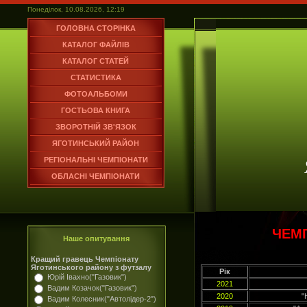
Понеділок, 10.08.2026, 12:19
ГОЛОВНА СТОРІНКА
КАТАЛОГ ФАЙЛІВ
КАТАЛОГ СТАТЕЙ
СТАТИСТИКА
ФОТОАЛЬБОМИ
ГОСТЬОВА КНИГА
ЗВОРОТНІЙ ЗВ'ЯЗОК
ЯГОТИНСЬКИЙ РАЙОН
РЕГІОНАЛЬНІ ЧЕМПІОНАТИ
ОБЛАСНІ ЧЕМПІОНАТИ
ЧЕМП
Наше опитування
Кращий гравець Чемпіонату
Яготинського району з футзалу
Рік
Юрій Івахно("Газовик")
2021
Вадим Козачок("Газовик")
2020
"
Вадим Колесник("Автолідер-2")