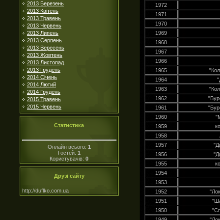
2013 Березень
1972
2013 Квітень
1971
2013 Травень
1970
2013 Червень
2013 Липень
1969
2013 Серпень
1968
2013 Вересень
1967
2013 Жовтень
1966
2013 Листопад
2013 Грудень
1965
"Ко
2014 Січень
1964
"
2014 Лютий
1963
"Ко
2014 Грудень
1962
"Бур
2015 Травень
2015 Червень
1961
"Бур
1960
"
Статистика
1959
к
1958
1957
"Д
Онлайн всього:
1
Гостей:
1
1956
"Д
Користувачів:
0
1955
к
1954
Друзі сайту
1953
http://duflko.com.ua
1952
"Ло
1951
"Ш
1950
"С
1949
"Ло