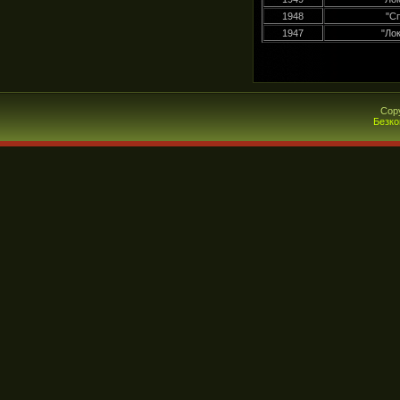
1948
"С
1947
"Ло
Cop
Безко