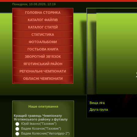
Понеділок, 10.08.2026, 12:19
ГОЛОВНА СТОРІНКА
КАТАЛОГ ФАЙЛІВ
КАТАЛОГ СТАТЕЙ
СТАТИСТИКА
ФОТОАЛЬБОМИ
ГОСТЬОВА КНИГА
ЗВОРОТНІЙ ЗВ'ЯЗОК
ЯГОТИНСЬКИЙ РАЙОН
РЕГІОНАЛЬНІ ЧЕМПІОНАТИ
ОБЛАСНІ ЧЕМПІОНАТИ
Вища ліга
Наше опитування
Друга група
Кращий гравець Чемпіонату
Яготинського району з футзалу
Юрій Івахно("Газовик")
Вадим Козачок("Газовик")
Вадим Колесник("Автолідер-2")