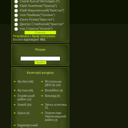
Сергій Кукса("Автолідер-2")
Юрій Лазебнов("Прапор")
Юрій Маршевський("Кристал")
Ілля Приймак("Газовик")
Євген Рубан("Кристал")
Дмитро Стовбчатий("Кристал"
Ігор Стригун("Атлетік")
Результати
|
Архів опитувань
Всього відповідей:
661
Пошук
Категорії розділу
Футбол
Яготинська
[96]
ДЮСШ
[18]
Футзал
Волейбол
[46]
[4]
Згурівський
Більярд
[6]
район
[12]
Хокей
Легка атлетика
[20]
[2]
Шахи
Переяслав-
[4]
Хмельницький
район
[3]
Баришівський