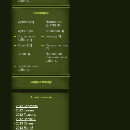
район
[1]
Календар
Футбол
Яготинська
[96]
ДЮСШ
[18]
Футзал
Волейбол
[46]
[4]
Згурівський
Більярд
[6]
район
[12]
Хокей
Легка атлетика
[20]
[2]
Шахи
Переяслав-
[4]
Хмельницький
район
[3]
Баришівський
район
[1]
Форма входу
Архів записів
2012 Березень
2012 Квітень
2012 Травень
2012 Червень
2013 Січень
2013 Лютий