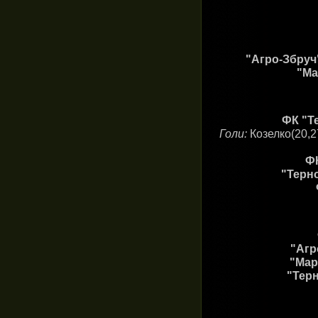
"Агро-Збруч"
"Ма
ФК "Те
Голи:
Козелко(20,2
ФК
"Терно
"Агр
"Мар
"Терн