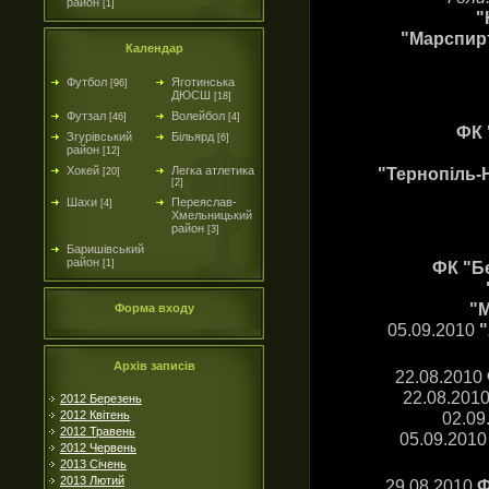
район
[1]
"
"Марспирт
Календар
Футбол
Яготинська
[96]
ДЮСШ
[18]
Футзал
Волейбол
[46]
[4]
ФК 
Згурівський
Більярд
[6]
район
[12]
"Тернопіль-Н
Хокей
Легка атлетика
[20]
[2]
Шахи
Переяслав-
[4]
Хмельницький
район
[3]
Баришівський
район
ФК "Бе
[1]
"М
Форма входу
05.09.2010
"
Архів записів
22.08.2010
22.08.201
2012 Березень
02.09
2012 Квітень
2012 Травень
05.09.2010
2012 Червень
2013 Січень
2013 Лютий
29.08.2010
Ф