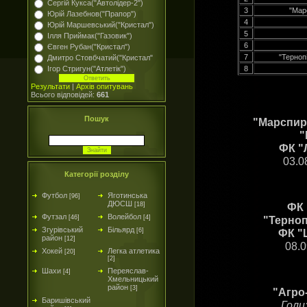
Сергій Кукса("Автолідер-2")
3
"Мар
Юрій Лазебнов("Прапор")
4
Юрій Маршевський("Кристал")
5
Ілля Приймак("Газовик")
6
Євген Рубан("Кристал")
7
"Терноп
Дмитро Стовбчатий("Кристал"
Ігор Стригун("Атлетік")
8
Результати
|
Архів опитувань
Всього відповідей:
661
Пошук
"Марспирт
"
ФК "Л
03.0
Категорії розділу
Футбол
Яготинська
[96]
ДЮСШ
ФК 
[18]
Футзал
Волейбол
"Терноп
[46]
[4]
Згурівський
Більярд
ФК "
[6]
район
[12]
08.0
Хокей
Легка атлетика
[20]
[2]
Шахи
Переяслав-
[4]
Хмельницький
район
[3]
"Агро
Баришівський
Голи