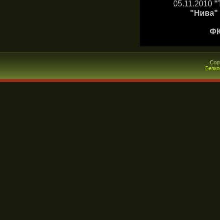
05.11.2010
"
"Нива" 
ФК
Cop
Безко