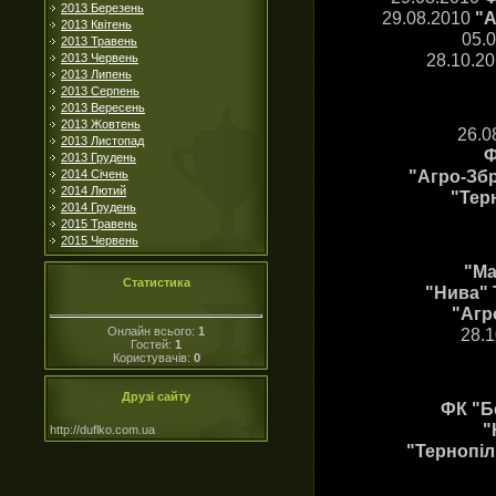
2013 Березень
29.08.2010
"А
2013 Квітень
05.
2013 Травень
28.10.2
2013 Червень
2013 Липень
2013 Серпень
2013 Вересень
2013 Жовтень
26.0
2013 Листопад
Ф
2013 Грудень
"Агро-Збр
2014 Січень
2014 Лютий
"Терн
2014 Грудень
2015 Травень
2015 Червень
"Ма
Статистика
"Нива" 
"Агр
Онлайн всього:
1
28.1
Гостей:
1
Користувачів:
0
Друзі сайту
ФК "Б
"
http://duflko.com.ua
"Тернопіл