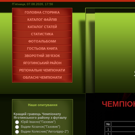
П`ятниця, 07.08.2026, 17:56
ГОЛОВНА СТОРІНКА
КАТАЛОГ ФАЙЛІВ
КАТАЛОГ СТАТЕЙ
СТАТИСТИКА
ФОТОАЛЬБОМИ
ГОСТЬОВА КНИГА
ЗВОРОТНІЙ ЗВ'ЯЗОК
ЯГОТИНСЬКИЙ РАЙОН
РЕГІОНАЛЬНІ ЧЕМПІОНАТИ
ОБЛАСНІ ЧЕМПІОНАТИ
ЧЕМПІО
Наше опитування
Кращий гравець Чемпіонату
Яготинського району з футзалу
Юрій Івахно("Газовик")
№
Вадим Козачок("Газовик")
1
Вадим Колесник("Автолідер-2")
2