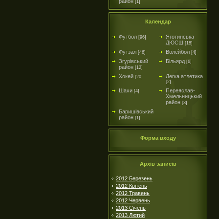
район
[1]
Календар
Футбол
Яготинська
[96]
ДЮСШ
[18]
Футзал
Волейбол
[46]
[4]
Згурівський
Більярд
[6]
район
[12]
Хокей
Легка атлетика
[20]
[2]
Шахи
Переяслав-
[4]
Хмельницький
район
[3]
Баришівський
район
[1]
Форма входу
Архів записів
2012 Березень
2012 Квітень
2012 Травень
2012 Червень
2013 Січень
2013 Лютий