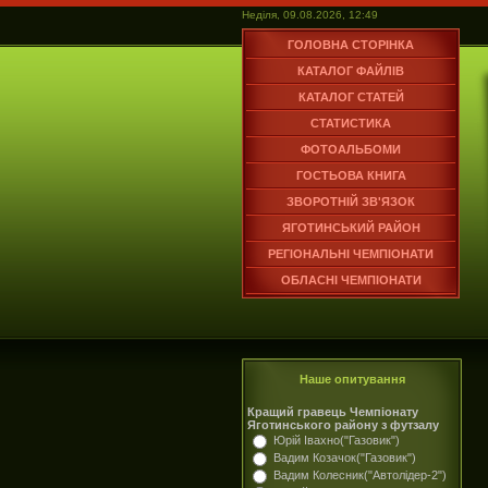
Неділя, 09.08.2026, 12:49
ГОЛОВНА СТОРІНКА
КАТАЛОГ ФАЙЛІВ
КАТАЛОГ СТАТЕЙ
СТАТИСТИКА
ФОТОАЛЬБОМИ
ГОСТЬОВА КНИГА
ЗВОРОТНІЙ ЗВ'ЯЗОК
ЯГОТИНСЬКИЙ РАЙОН
РЕГІОНАЛЬНІ ЧЕМПІОНАТИ
ОБЛАСНІ ЧЕМПІОНАТИ
Наше опитування
Кращий гравець Чемпіонату
Яготинського району з футзалу
Юрій Івахно("Газовик")
Вадим Козачок("Газовик")
Вадим Колесник("Автолідер-2")