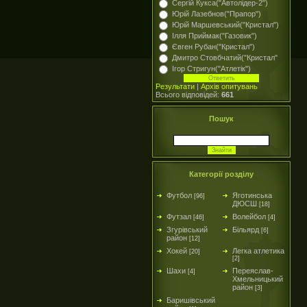
Сергій Кукса("Автолідер-2")
Юрій Лазебнов("Прапор")
Юрій Маршевський("Кристал")
Ілля Приймак("Газовик")
Євген Рубан("Кристал")
Дмитро Стовбчатий("Кристал"
Ігор Стригун("Атлетік")
Результати
|
Архів опитувань
Всього відповідей:
661
Пошук
Категорії розділу
Футбол
Яготинська
[96]
ДЮСШ
[18]
Футзал
Волейбол
[46]
[4]
Згурівський
Більярд
[6]
район
[12]
Хокей
Легка атлетика
[20]
[2]
Шахи
Переяслав-
[4]
Хмельницький
район
[3]
Баришівський