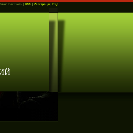
Вітаю Вас
Гість
|
RSS
|
Реєстрація
|
Вхід
ИЙ