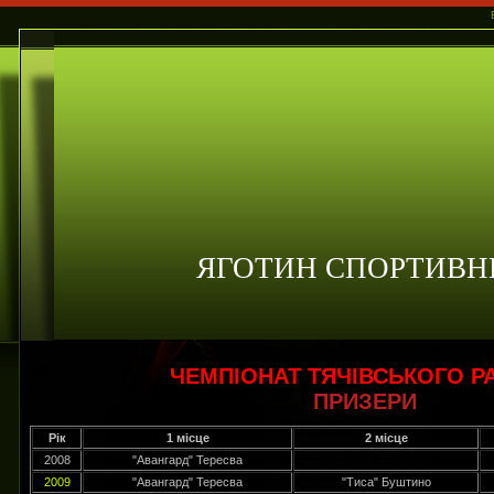
ЯГОТИН СПОРТИВН
ЧЕМПІОНАТ ТЯЧІВСЬКОГО Р
ПРИЗЕРИ
Рік
1 місце
2 місце
2008
"Авангард" Тересва
2009
"Авангард" Тересва
"Тиса" Буштино