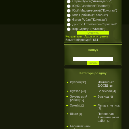
Сергій Кукса("Автолідер-2")
Юрій Лазебнов("Прапор")
Юрій Маршевський("Кристал")
Ілля Приймак("Газовик")
Євген Рубан("Кристал")
Дмитро Стовбчатий("Кристал"
Ігор Стригун("Атлетік")
Результати
|
Архів опитувань
Всього відповідей:
661
Пошук
Категорії розділу
Футбол
Яготинська
[96]
ДЮСШ
[18]
Футзал
Волейбол
[46]
[4]
Згурівський
Більярд
[6]
район
[12]
Хокей
Легка атлетика
[20]
[2]
Шахи
Переяслав-
[4]
Хмельницький
район
[3]
Баришівський