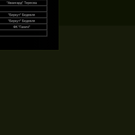
"Авангард" Тересва
"Беркут" Бедевля
"Беркут" Бедевля
ФК "Ганичі"