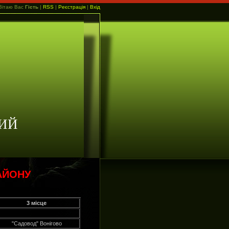
Вітаю Вас
Гість
|
RSS
|
Реєстрація
|
Вхід
ИЙ
АЙОНУ
3 місце
"Садовод" Вонігово