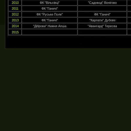
2010
ФК "Вільхівці"
"Садовод" Вонігово
2011
ФК "Ганичі"
2012
ФК "Руське Поле"
ФК "Ганичі"
2013
ФК "Ганичі"
"Карпати" Дубове
2014
"Діброва" Нижня Апша
"Авангард" Тересва
2015