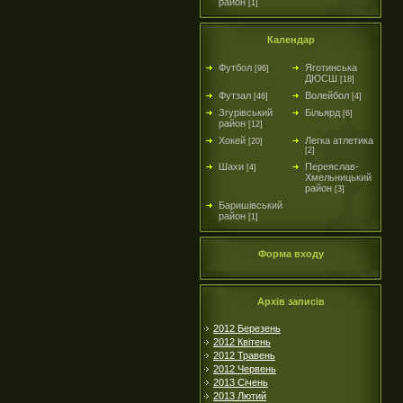
район
[1]
Календар
Футбол
Яготинська
[96]
ДЮСШ
[18]
Футзал
Волейбол
[46]
[4]
Згурівський
Більярд
[6]
район
[12]
Хокей
Легка атлетика
[20]
[2]
Шахи
Переяслав-
[4]
Хмельницький
район
[3]
Баришівський
район
[1]
Форма входу
Архів записів
2012 Березень
2012 Квітень
2012 Травень
2012 Червень
2013 Січень
2013 Лютий