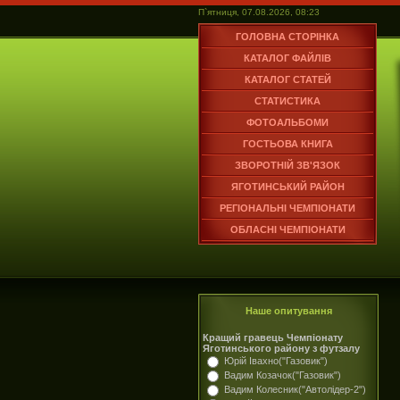
П`ятниця, 07.08.2026, 08:23
ГОЛОВНА СТОРІНКА
КАТАЛОГ ФАЙЛІВ
КАТАЛОГ СТАТЕЙ
СТАТИСТИКА
ФОТОАЛЬБОМИ
ГОСТЬОВА КНИГА
ЗВОРОТНІЙ ЗВ'ЯЗОК
ЯГОТИНСЬКИЙ РАЙОН
РЕГІОНАЛЬНІ ЧЕМПІОНАТИ
ОБЛАСНІ ЧЕМПІОНАТИ
Наше опитування
Кращий гравець Чемпіонату
Яготинського району з футзалу
Юрій Івахно("Газовик")
Вадим Козачок("Газовик")
Вадим Колесник("Автолідер-2")