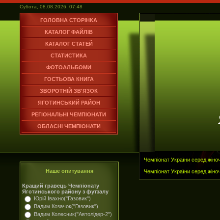
Субота, 08.08.2026, 07:48
ГОЛОВНА СТОРІНКА
КАТАЛОГ ФАЙЛІВ
КАТАЛОГ СТАТЕЙ
СТАТИСТИКА
ФОТОАЛЬБОМИ
ГОСТЬОВА КНИГА
ЗВОРОТНІЙ ЗВ'ЯЗОК
ЯГОТИНСЬКИЙ РАЙОН
РЕГІОНАЛЬНІ ЧЕМПІОНАТИ
ОБЛАСНІ ЧЕМПІОНАТИ
Чемпіонат України серед жіноч
Наше опитування
Чемпіонат України серед жіно
Кращий гравець Чемпіонату
Яготинського району з футзалу
Юрій Івахно("Газовик")
Вадим Козачок("Газовик")
Вадим Колесник("Автолідер-2")