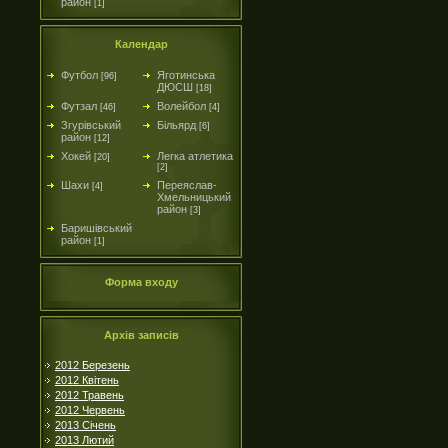
район
[1]
Календар
Футбол
Яготинська
[96]
ДЮСШ
[18]
Футзал
Волейбол
[46]
[4]
Згурівський
Більярд
[6]
район
[12]
Хокей
Легка атлетика
[20]
[2]
Шахи
Переяслав-
[4]
Хмельницький
район
[3]
Баришівський
район
[1]
Форма входу
Архів записів
2012 Березень
2012 Квітень
2012 Травень
2012 Червень
2013 Січень
2013 Лютий