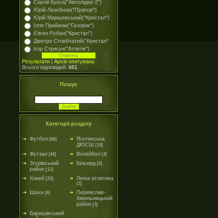
Сергій Кукса("Автолідер-2")
Юрій Лазебнов("Прапор")
Юрій Маршевський("Кристал")
Ілля Приймак("Газовик")
Євген Рубан("Кристал")
Дмитро Стовбчатий("Кристал"
Ігор Стригун("Атлетік")
Результати
|
Архів опитувань
Всього відповідей:
661
Пошук
Категорії розділу
Футбол
Яготинська
[96]
ДЮСШ
[18]
Футзал
Волейбол
[46]
[4]
Згурівський
Більярд
[6]
район
[12]
Хокей
Легка атлетика
[20]
[2]
Шахи
Переяслав-
[4]
Хмельницький
район
[3]
Баришівський