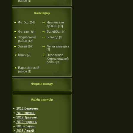
район
[1]
Календар
Футбол
Яготинська
[96]
ДЮСШ
[18]
Футзал
Волейбол
[46]
[4]
Згурівський
Більярд
[6]
район
[12]
Хокей
Легка атлетика
[20]
[2]
Шахи
Переяслав-
[4]
Хмельницький
район
[3]
Баришівський
район
[1]
Форма входу
Архів записів
2012 Березень
2012 Квітень
2012 Травень
2012 Червень
2013 Січень
2013 Лютий