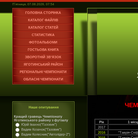
П`ятниця, 07.08.2026, 07:54
ГОЛОВНА СТОРІНКА
КАТАЛОГ ФАЙЛІВ
КАТАЛОГ СТАТЕЙ
СТАТИСТИКА
ФОТОАЛЬБОМИ
ГОСТЬОВА КНИГА
ЗВОРОТНІЙ ЗВ'ЯЗОК
ЯГОТИНСЬКИЙ РАЙОН
РЕГІОНАЛЬНІ ЧЕМПІОНАТИ
ОБЛАСНІ ЧЕМПІОНАТИ
ЧЕМ
Наше опитування
Кращий гравець Чемпіонату
Яготинського району з футзалу
Рік
1 місц
Юрій Івахно("Газовик")
2017
Вадим Козачок("Газовик")
2016
"Таврія-Скіф
Вадим Колесник("Автолідер-2")
2015
"Таврія-Скіф