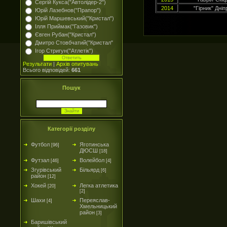
Сергій Кукса("Автолідер-2")
2014
"Гірник" Дні
Юрій Лазебнов("Прапор")
Юрій Маршевський("Кристал")
Ілля Приймак("Газовик")
Євген Рубан("Кристал")
Дмитро Стовбчатий("Кристал"
Ігор Стригун("Атлетік")
Результати
|
Архів опитувань
Всього відповідей:
661
Пошук
Категорії розділу
Футбол
Яготинська
[96]
ДЮСШ
[18]
Футзал
Волейбол
[46]
[4]
Згурівський
Більярд
[6]
район
[12]
Хокей
Легка атлетика
[20]
[2]
Шахи
Переяслав-
[4]
Хмельницький
район
[3]
Баришівський