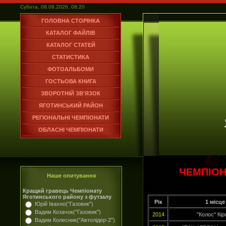
Субота, 08.08.2026, 08:20
ГОЛОВНА СТОРІНКА
КАТАЛОГ ФАЙЛІВ
КАТАЛОГ СТАТЕЙ
СТАТИСТИКА
ФОТОАЛЬБОМИ
ГОСТЬОВА КНИГА
ЗВОРОТНІЙ ЗВ'ЯЗОК
ЯГОТИНСЬКИЙ РАЙОН
РЕГІОНАЛЬНІ ЧЕМПІОНАТИ
ОБЛАСНІ ЧЕМПІОНАТИ
ЧЕМПІОН
Наше опитування
Кращий гравець Чемпіонату
Яготинського району з футзалу
Рік
1 місце
Юрій Івахно("Газовик")
Вадим Козачок("Газовик")
2014
"Колос" Кір
Вадим Колесник("Автолідер-2")