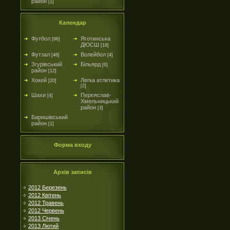
район
[1]
Календар
Футбол
Яготинська
[96]
ДЮСШ
[18]
Футзал
Волейбол
[46]
[4]
Згурівський
Більярд
[6]
район
[12]
Хокей
Легка атлетика
[20]
[2]
Шахи
Переяслав-
[4]
Хмельницький
район
[3]
Баришівський
район
[1]
Форма входу
Архів записів
2012 Березень
2012 Квітень
2012 Травень
2012 Червень
2013 Січень
2013 Лютий