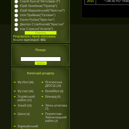
2015
"ТАК-АГРО" Ново
Сергій Кукса("Автолідер-2")
Юрій Лазебнов("Прапор")
Юрій Маршевський("Кристал")
Ілля Приймак("Газовик")
Євген Рубан("Кристал")
Дмитро Стовбчатий("Кристал"
Ігор Стригун("Атлетік")
Результати
|
Архів опитувань
Всього відповідей:
661
Пошук
Категорії розділу
Футбол
Яготинська
[96]
ДЮСШ
[18]
Футзал
Волейбол
[46]
[4]
Згурівський
Більярд
[6]
район
[12]
Хокей
Легка атлетика
[20]
[2]
Шахи
Переяслав-
[4]
Хмельницький
район
[3]
Баришівський