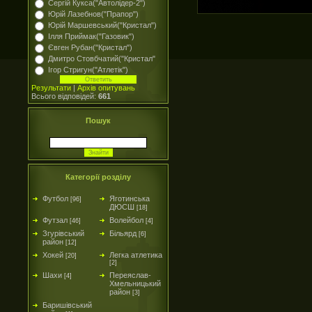
Сергій Кукса("Автолідер-2")
Юрій Лазебнов("Прапор")
Юрій Маршевський("Кристал")
Ілля Приймак("Газовик")
Євген Рубан("Кристал")
Дмитро Стовбчатий("Кристал"
Ігор Стригун("Атлетік")
Результати
|
Архів опитувань
Всього відповідей:
661
Пошук
Категорії розділу
Футбол
Яготинська
[96]
ДЮСШ
[18]
Футзал
Волейбол
[46]
[4]
Згурівський
Більярд
[6]
район
[12]
Хокей
Легка атлетика
[20]
[2]
Шахи
Переяслав-
[4]
Хмельницький
район
[3]
Баришівський