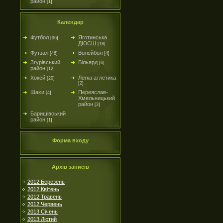
район
[1]
Календар
Футбол
Яготинська
[96]
ДЮСШ
[18]
Футзал
Волейбол
[46]
[4]
Згурівський
Більярд
[6]
район
[12]
Хокей
Легка атлетика
[20]
[2]
Шахи
Переяслав-
[4]
Хмельницький
район
[3]
Баришівський
район
[1]
Форма входу
Архів записів
2012 Березень
2012 Квітень
2012 Травень
2012 Червень
2013 Січень
2013 Лютий