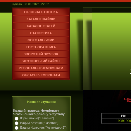
Субота, 08.08.2026, 22:32
ГОЛОВНА СТОРІНКА
КАТАЛОГ ФАЙЛІВ
КАТАЛОГ СТАТЕЙ
СТАТИСТИКА
ФОТОАЛЬБОМИ
ГОСТЬОВА КНИГА
ЗВОРОТНІЙ ЗВ'ЯЗОК
ЯГОТИНСЬКИЙ РАЙОН
РЕГІОНАЛЬНІ ЧЕМПІОНАТИ
ОБЛАСНІ ЧЕМПІОНАТИ
Ч
Наше опитування
Кращий гравець Чемпіонату
Яготинського району з футзалу
Рік
Юрій Івахно("Газовик")
1995/1996
Вадим Козачок("Газовик")
Вадим Колесник("Автолідер-2")