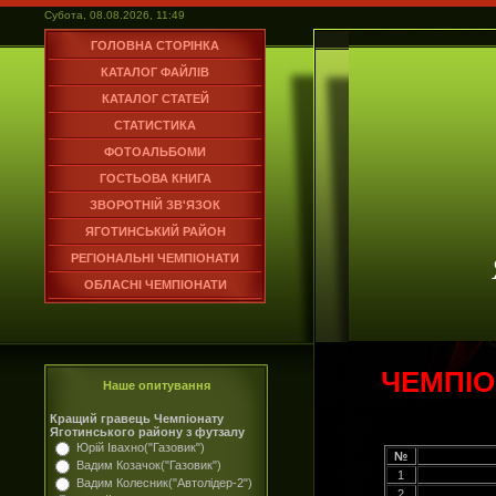
Субота, 08.08.2026, 11:49
ГОЛОВНА СТОРІНКА
КАТАЛОГ ФАЙЛІВ
КАТАЛОГ СТАТЕЙ
СТАТИСТИКА
ФОТОАЛЬБОМИ
ГОСТЬОВА КНИГА
ЗВОРОТНІЙ ЗВ'ЯЗОК
ЯГОТИНСЬКИЙ РАЙОН
РЕГІОНАЛЬНІ ЧЕМПІОНАТИ
ОБЛАСНІ ЧЕМПІОНАТИ
ЧЕМПІО
Наше опитування
Кращий гравець Чемпіонату
Яготинського району з футзалу
Юрій Івахно("Газовик")
№
Вадим Козачок("Газовик")
1
Вадим Колесник("Автолідер-2")
2