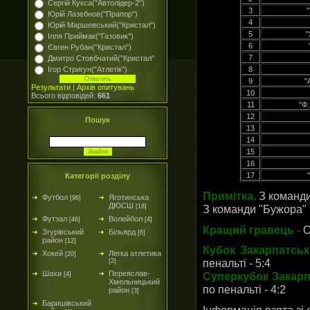
Сергій Кукса("Автолідер-2")
3
Юрій Лазебнов("Прапор")
4
Юрій Маршевський("Кристал")
5
"
Ілля Приймак("Газовик")
6
Євген Рубан("Кристал")
7
Дмитро Стовбчатий("Кристал"
Ігор Стригун("Атлетік")
8
9
"
Результати
|
Архів опитувань
10
Всього відповідей:
661
11
"Ф
12
Пошук
13
14
15
16
17
Категорії розділу
Примітка.
З команди
Футбол
Яготинська
[96]
ДЮСШ
З команди "Бужора" 
[18]
Футзал
Волейбол
[46]
[4]
Кращий гравець -
О
Згурівський
Більярд
[6]
район
[12]
Кубок Закарпатськ
Хокей
Легка атлетика
[20]
пенальті - 5:4
[2]
Шахи
Переяслав-
Суперкубок Закарп
[4]
Хмельницький
по пенальті - 4:2
район
[3]
Баришівський
Інформація взята зі