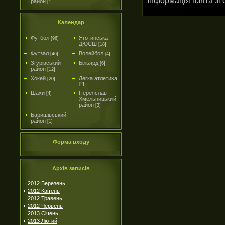
район
[1]
Календар
Футбол
Яготинська
[96]
ДЮСШ
[18]
Футзал
Волейбол
[46]
[4]
Згурівський
Більярд
[6]
район
[12]
Хокей
Легка атлетика
[20]
[2]
Шахи
Переяслав-
[4]
Хмельницький
район
[3]
Баришівський
район
[1]
Форма входу
Архів записів
2012 Березень
2012 Квітень
2012 Травень
2012 Червень
2013 Січень
2013 Лютий