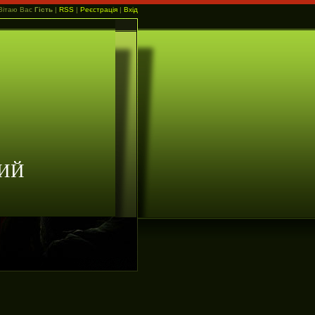
Вітаю Вас
Гість
|
RSS
|
Реєстрація
|
Вхід
ИЙ