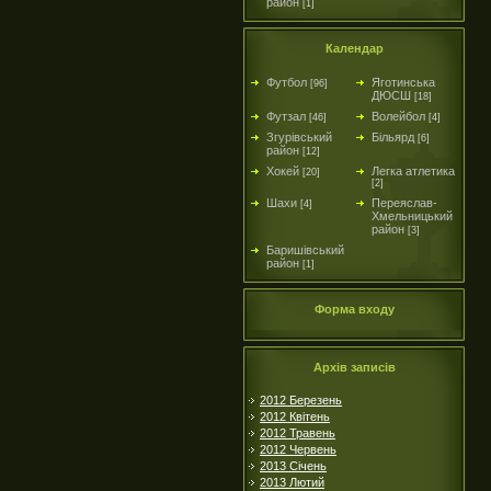
район
[1]
Календар
Футбол
Яготинська
[96]
ДЮСШ
[18]
Футзал
Волейбол
[46]
[4]
Згурівський
Більярд
[6]
район
[12]
Хокей
Легка атлетика
[20]
[2]
Шахи
Переяслав-
[4]
Хмельницький
район
[3]
Баришівський
район
[1]
Форма входу
Архів записів
2012 Березень
2012 Квітень
2012 Травень
2012 Червень
2013 Січень
2013 Лютий