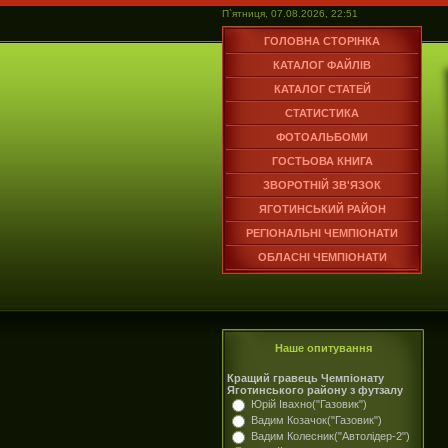
П`ятниця, 07.08.2026, 22:51
ГОЛОВНА СТОРІНКА
КАТАЛОГ ФАЙЛІВ
КАТАЛОГ СТАТЕЙ
СТАТИСТИКА
ФОТОАЛЬБОМИ
ГОСТЬОВА КНИГА
ЗВОРОТНІЙ ЗВ'ЯЗОК
ЯГОТИНСЬКИЙ РАЙОН
РЕГІОНАЛЬНІ ЧЕМПІОНАТИ
ОБЛАСНІ ЧЕМПІОНАТИ
Наше опитування
Кращий гравець Чемпіонату
Яготинського району з футзалу
Юрій Івахно("Газовик")
Вадим Козачок("Газовик")
Вадим Колесник("Автолідер-2")