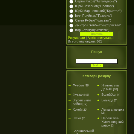
Сергій Кукса("Автолідер-2")
Юрій Лазебнов("Прапор")
Юрій Маршевський("Кристал")
Ілля Приймак("Газовик")
Євген Рубан("Кристал")
Дмитро Стовбчатий("Кристал"
Ігор Стригун("Атлетік")
Результати
|
Архів опитувань
Всього відповідей:
661
Пошук
Категорії розділу
Футбол
Яготинська
[96]
ДЮСШ
[18]
Футзал
Волейбол
[46]
[4]
Згурівський
Більярд
[6]
район
[12]
Хокей
Легка атлетика
[20]
[2]
Шахи
Переяслав-
[4]
Хмельницький
район
[3]
Баришівський