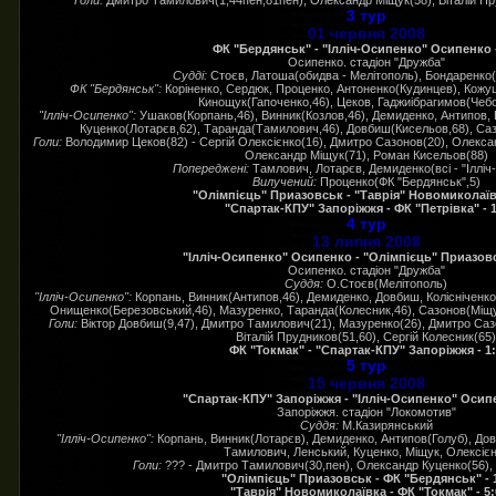
Голи:
Дмитро Тамилович(1,44пен,81пен), Олександр Міщук(58), Віталій Пру
3 тур
01 червня 2008
ФК "Бердянськ" - "Ілліч-Осипенко" Осипенко -
Осипенко. стадіон "Дружба"
Судді:
Стоєв, Латоша(обидва - Мелітополь), Бондаренко
ФК "Бердянськ":
Коріненко, Сердюк, Проценко, Антоненко(Кудинцев), Кожуш
Кинощук(Гапоченко,46), Цеков, Гаджиібрагимов(Чеб
"Ілліч-Осипенко":
Ушаков(Корпань,46), Винник(Козлов,46), Демиденко, Антипов, 
Куценко(Лотарєв,62), Таранда(Тамилович,46), Довбиш(Кисельов,68), Саз
Голи:
Володимир Цеков(82) - Сергій Олексієнко(16), Дмитро Сазонов(20), Олексан
Олександр Міщук(71), Роман Кисельов(88)
Попереджені:
Тамлович, Лотарєв, Демиденко(всі - "Ілліч
Вилучений:
Проценко(ФК "Бердянськ",5)
"Олімпієць" Приазовськ - "Таврія" Новомиколаївк
"Спартак-КПУ" Запоріжжя - ФК "Петрівка" - 1
4 тур
13 липня 2008
"Ілліч-Осипенко" Осипенко - "Олімпієць" Приазовс
Осипенко. стадіон "Дружба"
Суддя:
О.Стоєв(Мелітополь)
"Ілліч-Осипенко":
Корпань, Винник(Антипов,46), Демиденко, Довбиш, Колісніченко
Онищенко(Березовський,46), Мазуренко, Таранда(Колесник,46), Сазонов(Міщу
Голи:
Віктор Довбиш(9,47), Дмитро Тамилович(21), Мазуренко(26), Дмитро Сазо
Віталій Прудников(51,60), Сергій Колесник(65)
ФК "Токмак" - "Спартак-КПУ" Запоріжжя - 1
5 тур
15 червня 2008
"Спартак-КПУ" Запоріжжя - "Ілліч-Осипенко" Осипе
Запоріжжя. стадіон "Локомотив"
Суддя:
М.Казирянський
"Ілліч-Осипенко":
Корпань, Винник(Лотарєв), Демиденко, Антипов(Голуб), До
Тамилович, Ленський, Куценко, Міщук, Олексіє
Голи:
??? - Дмитро Тамилович(30,пен), Олександр Куценко(56),
"Олімпієць" Приазовськ - ФК "Бердянськ" - 
"Таврія" Новомиколаївка - ФК "Токмак" - 5: