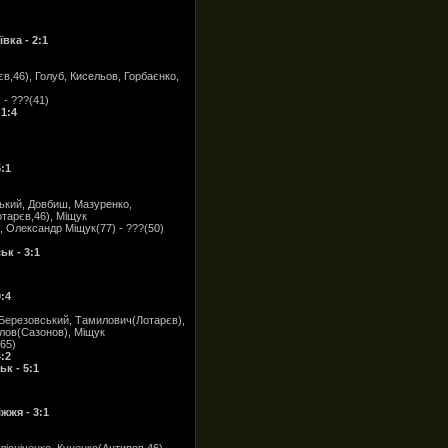
вка - 2:1
,46), Голуб, Кисельов, Горбаєнко,
- ???(41)
1:4
:1
ький, Довбиш, Мазуренко,
тарєв,46), Міщук
, Олександр Міщук(77) - ???(50)
к - 3:1
:4
 Березовський, Тамилович(Лотарєв),
лов(Сазонов), Міщук
65)
:2
к - 5:1
жжя - 3:1