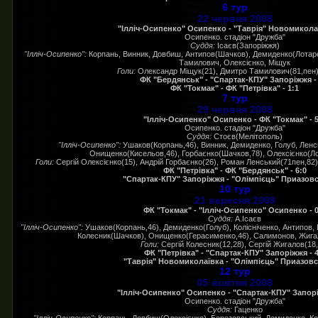
6 тур
22 червня 2008
"Ілліч-Осипенко" Осипенко - "Таврія" Новомиколаї
Осипенко. стадіон "Дружба"
Суддя:
Ісаєв(Запоріжжя)
"Ілліч-Осипенко":
Корпань, Винник, Довбиш, Антипов(Шачков), Демиденко(Лотарєв
Тамилович, Олексієнко, Міщук
Голи:
Олександр Міщук(21), Дмитро Тамилович(81,пен) 
ФК "Бердянськ" - "Спартак-КПУ" Запоріжжя - 
ФК "Токмак" - ФК "Петрівка" - 1:1
7 тур
29 червня 2008
"Ілліч-Осипенко" Осипенко - ФК "Токмак" - 5
Осипенко. стадіон "Дружба"
Суддя:
Стоєв(Мелітополь)
"Ілліч-Осипенко":
Ушаков(Корпань,46), Винник, Демиденко, Голуб, Ленс
Онищенко(Кисельов,46), Горбаєнко(Шачков,78), Олексієнко(Ло
Голи:
Сергій Олексієнко(15), Андрій Горбаєнко(26), Роман Ленський(71пен,82)
ФК "Петрівка" - ФК "Бердянськ" - 6:0
"Спартак-КПУ" Запоріжжя - "Олімпієць" Приазовсь
10 тур
21 вересня 2008
ФК "Токмак" - "Ілліч-Осипенко" Осипенко - 0
Суддя:
А.Ісаєв
"Ілліч-Осипенко":
Ушаков(Корпань,46), Демиденко(Голуб), Колісніченко, Антипов,
Колесник(Шачков), Онищенко(Герасименко,46), Салимонов, Жига
Голи:
Сергій Колесник(12,28), Сергій Жигалов(18,
ФК "Петрівка" - "Спартак-КПУ" Запоріжжя - 4
"Таврія" Новомиколаївка - "Олімпієць" Приазовсь
12 тур
05 жовтня 2008
"Ілліч-Осипенко" Осипенко - "Спартак-КПУ" Запорі
Осипенко. стадіон "Дружба"
Суддя:
Гаценко