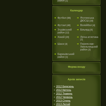
район
[1]
Календар
Футбол
Яготинська
[96]
ДЮСШ
[18]
Футзал
Волейбол
[46]
[4]
Згурівський
Більярд
[6]
район
[12]
Хокей
Легка атлетика
[20]
[2]
Шахи
Переяслав-
[4]
Хмельницький
район
[3]
Баришівський
район
[1]
Форма входу
Архів записів
2012 Березень
2012 Квітень
2012 Травень
2012 Червень
2013 Січень
2013 Лютий