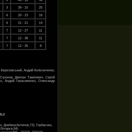
1
0
49 - 10
34
1
3
39 - 15
25
1
6
20 - 23
16
2
6
21 - 21
14
2
7
12 - 27
11
2
7
12 - 38
11
3
7
12 - 35
9
 Березовський, Андрій Колісниченко,
Сазонов, Дмитро Тамілович, Сергій
о, Андрій Герасименко, Олександр
5:2
о, Довбиш(Антипов,73), Горбаєнко,
(Лотарєв,84)