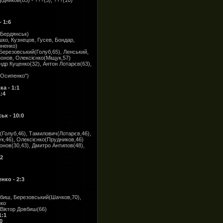
дников(83) - ???(3), ???(10)
 1:6
(Бердянськ)
ко, Кузнецов, Гусев, Бондар,
оненко)
Березовський(Голуб,65), Ленський,
онов, Олексієнко(Міщук,57)
др Куценко(32), Антон Лотарєв(63),
-Осипенко")
а - 1:1
:4
ьк - 10:0
(Голуб,46), Тамилович(Лотарєв,46),
к,46), Олексієнко(Прудников,46)
нов(30,43), Дмитро Антипов(48),
:2
нко - 2:3
вбиш, Березовський(Шачков,70),
нко
 Віктор Довбиш(66)
1:1
0