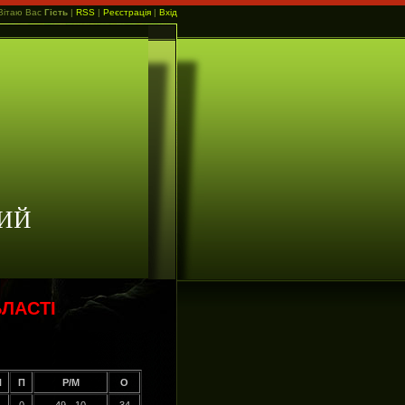
Вітаю Вас
Гість
|
RSS
|
Реєстрація
|
Вхід
ИЙ
ЛАСТІ
Н
П
Р/М
О