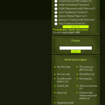
Сергій Кукса("Автолідер-2")
Юрій Лазебнов("Прапор")
Юрій Маршевський("Кристал")
Ілля Приймак("Газовик")
Євген Рубан("Кристал")
Дмитро Стовбчатий("Кристал"
Ігор Стригун("Атлетік")
Результати
|
Архів опитувань
Всього відповідей:
661
Пошук
Категорії розділу
Футбол
Яготинська
[96]
ДЮСШ
[18]
Футзал
Волейбол
[46]
[4]
Згурівський
Більярд
[6]
район
[12]
Хокей
Легка атлетика
[20]
[2]
Шахи
Переяслав-
[4]
Хмельницький
район
[3]
Баришівський