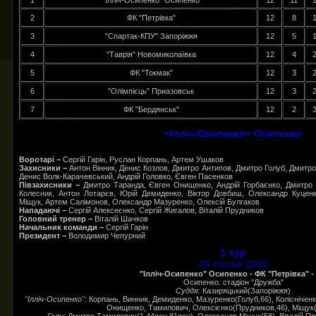
1
"Ілліч-Осипенко" Осипенко
12
11
2
ФК "Петрівка"
12
8
3
"Спартак-КПУ" Запоріжжя
12
5
4
"Таврія" Новомиколаївка
12
4
5
ФК "Токмак"
12
3
6
"Олімпієць" Приазовськ
12
3
7
ФК "Бердянськ"
12
2
«Ілліч-Осипенко» Осипенко
Воротарі −
Сергій Гарін, Руслан Корпань, Артем Ушаков
Захисники −
Антон Вінник, Денис Козлов, Дмитро Антипов, Дмитро Голуб, Дмитро
Денис Волк-Карачевський, Андрій Головко, Євген Пасенков
Півзахисники −
Дмитро Таранда, Євген Онищенко, Андрій Горбаєнко, Дмитро 
Колесник, Антон Лотарєв, Юрій Демиденко, Віктор Довбиш, Олександр Куценк
Міщук, Артем Салімонов, Олександр Мазуренко, Олексій Булгаков
Нападаючі −
Сергій Алексеєнко, Сергій Жигалов, Віталій Прудников
Головний тренер −
Віталій Шачков
Начальник команди −
Сергій Гарін
Президент −
Володимир Чепурний
1 тур
06 липня 2008
"Ілліч-Осипенко" Осипенко - ФК "Петрівка" - 
Осипенко. стадіон "Дружба"
Суддя:
Казиряцький(Запоріжжя)
"Ілліч-Осипенко":
Корпань, Винник, Демиденко, Мазуренко(Голуб,66), Колісніченк
Онищенко, Тамилович, Олексієнко(Прудников,46), Міщук