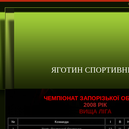
ЯГОТИН СПОРТИВН
ЧЕМПІОНАТ ЗАПОРІЗЬКОЇ ОБ
2008 РІК
ВИЩА ЛІГА
№
Команда
І
В