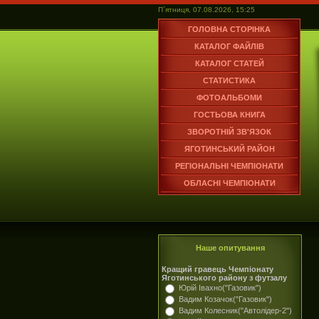
П`ятниця, 07.08.2026, 15:25
ГОЛОВНА СТОРІНКА
КАТАЛОГ ФАЙЛІВ
КАТАЛОГ СТАТЕЙ
СТАТИСТИКА
ФОТОАЛЬБОМИ
ГОСТЬОВА КНИГА
ЗВОРОТНІЙ ЗВ'ЯЗОК
ЯГОТИНСЬКИЙ РАЙОН
РЕГІОНАЛЬНІ ЧЕМПІОНАТИ
ОБЛАСНІ ЧЕМПІОНАТИ
Наше опитування
Кращий гравець Чемпіонату
Яготинського району з футзалу
Юрій Івахно("Газовик")
Вадим Козачок("Газовик")
Вадим Колесник("Автолідер-2")