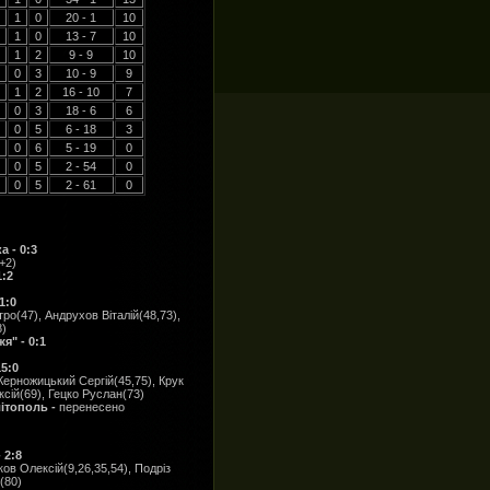
1
0
20 - 1
10
1
0
13 - 7
10
1
2
9 - 9
10
0
3
10 - 9
9
1
2
16 - 10
7
0
3
18 - 6
6
0
5
6 - 18
3
0
6
5 - 19
0
0
5
2 - 54
0
0
5
2 - 61
0
 - 0:3
+2)
1:2
1:0
о(47), Андрухов Віталій(48,73),
8)
" - 0:1
15:0
Керножицький Сергій(45,75), Крук
сій(69), Гецко Руслан(73)
ітополь -
перенесено
 2:8
ов Олексій(9,26,35,54), Подріз
(80)