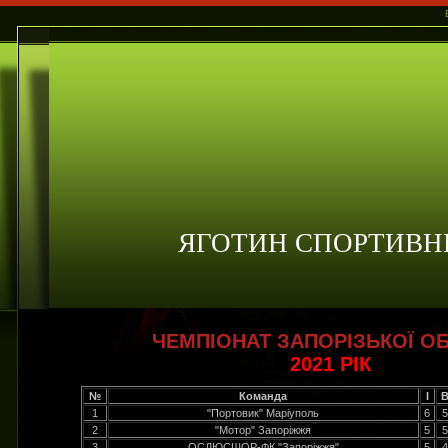
ЯГОТИН СПОРТИВН
ЧЕМПІОНАТ ЗАПОРІЗЬКОЇ ОБ
2021 РІК
№
Команда
І
1
"Портовик" Маріуполь
6
5
2
"Мотор" Запоріжжя
5
5
3
ОСДЮСШОР-ФК "Запоріжжя"
5
4