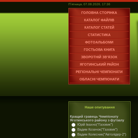
П`ятниця, 07.08.2026, 17:36
ГОЛОВНА СТОРІНКА
КАТАЛОГ ФАЙЛІВ
КАТАЛОГ СТАТЕЙ
СТАТИСТИКА
ФОТОАЛЬБОМИ
ГОСТЬОВА КНИГА
ЗВОРОТНІЙ ЗВ'ЯЗОК
ЯГОТИНСЬКИЙ РАЙОН
РЕГІОНАЛЬНІ ЧЕМПІОНАТИ
ОБЛАСНІ ЧЕМПІОНАТИ
Наше опитування
Кращий гравець Чемпіонату
Яготинського району з футзалу
Юрій Івахно("Газовик")
Вадим Козачок("Газовик")
Вадим Колесник("Автолідер-2")