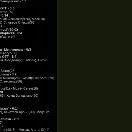
апоріжжя" - 1:1
ОТГ - 0:3
іктор(90)
 0:14
анов Олександр(26), Маленко
88), Яловець Олексій(82)
 4:0
игорій(90+2)
поріжжя - 0:4
н(автогол)
" Мелітополь - 0:3
к Артур(90)
 ОТГ - 3:4
вич Володимир(15,60пен), Цахно
Віктор(78)
івка - 3:2
он Микита(28), Сиващенко Євген(65)
 Олександр(86)
1
ро(81) - Мозгін Євген(18)
:0
(63), Хрущ Володимир(80)
жжя" - 0:14
2), Хачатрян Ара(22,30), Меценко
аївка - 2:0
9)
:2
тин(90+3) - Микоць Анатолій(44),