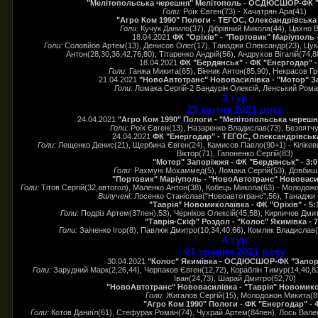
"Мелітопольська черешня" Мелітополь - ОСДЮСШОР-ФК "З
Голи:
Роїк Євген(73) - Хачатрян Ара(41)
"Агро Ком 1990" Пологи - ТЕГОС, Олександрівська 
Голи:
Кучук Данило(37), Дібрівний Микола(44), Цахно В
18.04.2021
ФК "Оріхів" - "Портовик" Маріуполь -
Голи:
Соловйов Артем(13), Денисов Олег(17), Танаджи Олександр(23), Цук
Антон(28,30,36,42,76,80), Тітаренко Андрій(56), Андрухов Віталій(74,
18.04.2021
ФК "Бердянськ" - ФК "Енергодар" -
Голи:
Ганжа Микита(65), Вінник Антон(85,90), Некрасов Гр
21.04.2021
"НовоАвтотранс" Нововасилівка - "Мотор" За
Голи:
Ломака Сергій-2 Бандурін Олексій, Ленський Рома
3 тур
25 квітня 2021 року
24.04.2021
"Агро Ком 1990" Пологи - "Мелітопольська черешня
Голи:
Роїк Євген(13), Назаренко Владислав(73), Безпятчу
24.04.2021
ФК "Енергодар" - ТЕГОС, Олександрівська
Голи:
Лещенко Денис(21), Щербина Євген(24), Камисов Павло(90+1) - Кіліке
Віктор(71), Гапоненко Сергій(83)
"Мотор" Запоріжжя - ФК "Бердянськ" - 3:0
Голи:
Рахмуні Мохаммед(5), Ломака Сергій(53), Довбиш 
"Портовик" Маріуполь - "НовоАвтотранс" Нововасил
Голи:
Тітов Сергій(32,автогол), Маленко Антон(38), Кобець Микола(63) - Молодож
Вилучені:
Лосенко Станіслав("Новоавтотранс",56), Танаджи
"Таврія" Новомиколаївка - ФК "Оріхів" - 5:
Голи:
Подріз Артем(37пен),53), Черніков Олексій(45,58), Кирпичов Дмит
"Таврія-Скіф" Роздол - "Колос" Якимівка - 7
Голи:
Заіченко Ігор(8), Павлюк Дмитро(10,34,40,66), Комлик Владислав
4 тур
01 травня 2021 року
30.04.2021
"Колос" Якимівка - ОСДЮСШОР-ФК "Запорі
Голи:
Зарудний Марк(2,26,44), Черпаков Євген(12,72), Кораблін Тимур(14,40,8
Іван(24,73), Шарай Дмитро(52,70)
"НовоАвтотранс" Нововасилівка - "Таврія" Новомикол
Голи:
Жигалов Сергій(15), Молодожон Микита(8
"Агро Ком 1990" Пологи - ФК "Енергодар" - 4
Голи:
Котов Даниїл(61), Стефурак Роман(74), Чухрай Артем(84пен), Лось Вален