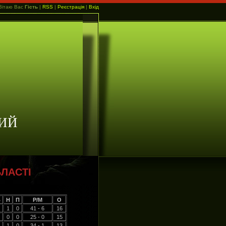
Вітаю Вас
Гість
|
RSS
|
Реєстрація
|
Вхід
ИЙ
ЛАСТІ
В
Н
П
Р/М
О
1
0
41 - 6
16
0
0
25 - 0
15
1
0
34 - 1
13