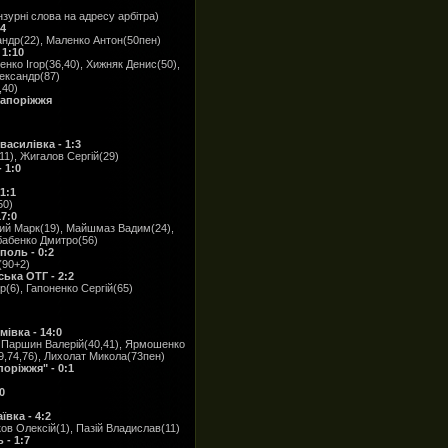
зурні слова на адресу арбітра)
4
андр(22), Маленко Антон(50пен)
 1:10
нко Ігор(36,40), Хижняк Денис(50),
ександр(87)
,40)
Запоріжжя
асилівка - 1:3
1), Жигалов Сергій(29)
 1:0
1:1
50)
7:0
ний Марк(19), Майшмаз Вадим(24),
обабенко Дмитро(56)
поль - 0:2
(90+2)
ька ОТГ - 2:2
(6), Гапоненко Сергій(65)
івка - 14:0
, Паршин Валерій(40,41), Ярмошенко
9,74,76), Лихолат Микола(73пен)
ріжжя" - 0:1
0
вка - 4:2
ков Олексій(1), Пазій Владислав(11)
 - 1:7