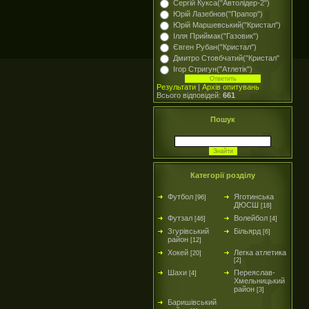
Сергій Кукса("Автолідер-2")
Юрій Лазебнов("Прапор")
Юрій Маршевський("Кристал")
Ілля Приймак("Газовик")
Євген Рубан("Кристал")
Дмитро Стовбчатий("Кристал"
Ігор Стригун("Атлетік")
Результати
|
Архів опитувань
Всього відповідей:
661
Пошук
Категорії розділу
Футбол
Яготинська
[96]
ДЮСШ
[18]
Футзал
Волейбол
[46]
[4]
Згурівський
Більярд
[6]
район
[12]
Хокей
Легка атлетика
[20]
[2]
Шахи
Переяслав-
[4]
Хмельницький
район
[3]
Баришівський