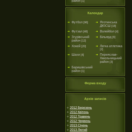
район
[1]
Календар
Футбол
Яготинська
[96]
ДЮСШ
[18]
Футзал
Волейбол
[46]
[4]
Згурівський
Більярд
[6]
район
[12]
Хокей
Легка атлетика
[20]
[2]
Шахи
Переяслав-
[4]
Хмельницький
район
[3]
Баришівський
район
[1]
Форма входу
Архів записів
2012 Березень
2012 Квітень
2012 Травень
2012 Червень
2013 Січень
2013 Лютий