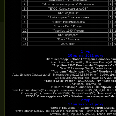
4
"Мелітопольська черешня" Мелітополь
4
3
5
ТЕГОС, Олександрівська ОТГ
4
3
6
ФК "Бердянськ"
6
3
7
"НовАвтотранс" Нововасилівка
6
3
8
"Таврія" Новомиколаївка
5
2
9
"Тавріія-Скіф" Роздол
5
2
10
"Агро Ком 1990" Пологи
6
1
11
ФК "Енергодар"
6
0
12
"Колос" Якимівка
5
0
13
ФК "Оріхів"
5
0
1 тур
10 квітня 2021 року
ФК "Енергодар" - "НовоАвтотранс Нововасилівка
Голи:
Жигалов Сергій(60), Ленський Роман(70,90
"Агро Ком 1990" Пологи - ФК "Бердянськ" - 
Голи:
??? - Котляр Віталій, Вінник Антон
"Портовик" Маріуполь - "Колос" Якимівка - 1
Голи:
Цуканов Олександр(18), Маленко Антон(20,34,38,76,84пен), Зубков Дмитр
Галузинський Ярослав(78), Тітаренко Андрій(8
"Таврія-Скіф" Роздол - ОСДЮСШОР-ФК "Запоріжжя
Гол:
Шарай Дмитро(60)
11.04.2021
"Мотор" Запоріжжя - ФК "Оріхів" - 
Голи:
Плахтир Дмитро(11), Сандрак-Вінницький Владислав(30,34,36,46,58,77), 
Олександр(51), Ломака Сергій(53,62), Місюра Євген(56), Павелько Олек
ТЕГОС, Олександрівська ОТГ - "Мелітопольська черешня" Мел
2 тур
17 квітня 2021 року
"Колос" Якимівка - "Таврія" Новомиколаївка -
Голи:
Потапов Максим(18), Богушко Олександр(48) - Лобко Кирило(7), Чернік
Артем(53пен), Парьоха Андрій(68), Коваль Віталій