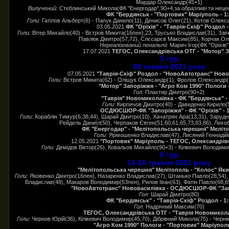
Мардар Олександр(45+1)
Вилучений:
Стеблинський Микола(ФК "Енергодар",90+4,за образливі та нецен
ФК "Бердянськ - "Портовик" Маріуполь - 1:
Голи:
Гатілов Альберт(6) - Папук Данило(11), Денисов Олег(21), Котов Олекс
03.05.2021
ФК "Оріхів" - "Таврія-Скіф" Роздол -
Голи:
Вітер Михайло(40) - Вєтров Микита(16пен),23, Трусько Владислав(31), Заіче
Павлюк Дмитро(57,72), Слєсарєв Максим(85), Корчак Ол
Нереалізований пенальті:
Марич Ігор(ФК "Оріхів"
17.07.2021
ТЕГОС, Олександрівська ОТГ - "Мотор" 
5 тур
08 травня 2021 року
07.05.2021
"Таврія-Скіф" Роздол - "НовоАвтотранс" Новов
Голи:
Вєтров Микита(62) - Оліщук Олександр(1), Фролов Олександр(1
"Мотор" Запоріжжя - "Агро Ком 1990" Пологи -
Гол:
Плахтир Дмитро(90+2)
"Таврія" Новомиколаївка - ФК "Бердянськ" - 
Голи:
Кирпичов Дмитро(40) - Давиденко Кирило(
ОСДЮСШОР-ФК "Запоріжжя" - ФК "Оріхів" - 1
Голи:
Кораблін Тимур(6,38,44), Шарай Дмитро(10), Хачатрян Ара(13,31), Заруд
Рейдель Даниїл(50), Черпаков Євген(51,60,61,65,73,83,86), Лих
ФК "Енергодар" - "Мелітопольська черешня" Меліто
Голи:
Ярмошенко Владислав(47), Лисяний Геннадій
12.05.2021
"Портовик" Маріуполь - ТЕГОС, Олександрівс
Голи:
Демідов Віктор(26), Ковальов Михайло(90+3) - Кілікевич Володимир
6 тур
15-16 травня 2021 року
"Мелітопольська черешня" Мелітополь - "Колос" Яким
Голи:
Яковенко Дмитро(16пен), Назаренко Владислав(27), Штанько Павло(28,54)
Владислав(48), Макаров Володимир(53пен), Рилов Іван(63), Фатін Павло(68,6
"НовоАвтотранс" Нововасилівка - ОСДЮСШОР-ФК "Запо
Гол:
Шарай Дмитро(80)
ФК "Бердянськ" - "Таврія-Скіф" Роздол - 1:
Гол:
Надрічний Максим(70)
ТЕГОС, Олександрівська ОТГ - "Таврія Новомиколаї
Голи:
Чернов Юрій(36), Кілікевич Володимир(45,70), Дібрівний Микола(75) - Черні
"Агро Ком 1990" Пологи - "Портовик" Маріуполь