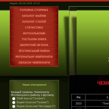
Неділя, 09.08.2026, 07:11
ГОЛОВНА СТОРІНКА
КАТАЛОГ ФАЙЛІВ
КАТАЛОГ СТАТЕЙ
СТАТИСТИКА
ФОТОАЛЬБОМИ
ГОСТЬОВА КНИГА
ЗВОРОТНІЙ ЗВ'ЯЗОК
ЯГОТИНСЬКИЙ РАЙОН
РЕГІОНАЛЬНІ ЧЕМПІОНАТИ
ОБЛАСНІ ЧЕМПІОНАТИ
ЧЕМ
Наше опитування
Кращий гравець Чемпіонату
Яготинського району з футзалу
Рік
1
Юрій Івахно("Газовик")
Вадим Козачок("Газовик")
2010
"Тем
Вадим Колесник("Автолідер-2")