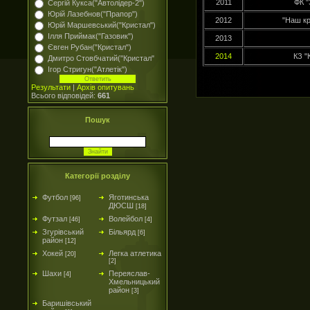
2011
ФК "
Сергій Кукса("Автолідер-2")
Юрій Лазебнов("Прапор")
2012
"Наш кр
Юрій Маршевський("Кристал")
Ілля Приймак("Газовик")
2013
Євген Рубан("Кристал")
2014
КЗ 
Дмитро Стовбчатий("Кристал"
Ігор Стригун("Атлетік")
Результати
|
Архів опитувань
Всього відповідей:
661
Пошук
Категорії розділу
Футбол
Яготинська
[96]
ДЮСШ
[18]
Футзал
Волейбол
[46]
[4]
Згурівський
Більярд
[6]
район
[12]
Хокей
Легка атлетика
[20]
[2]
Шахи
Переяслав-
[4]
Хмельницький
район
[3]
Баришівський