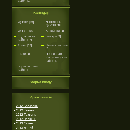
район
[1]
Календар
Футбол
Яготинська
[96]
ДЮСШ
[18]
Футзал
Волейбол
[46]
[4]
Згурівський
Більярд
[6]
район
[12]
Хокей
Легка атлетика
[20]
[2]
Шахи
Переяслав-
[4]
Хмельницький
район
[3]
Баришівський
район
[1]
Форма входу
Архів записів
2012 Березень
2012 Квітень
2012 Травень
2012 Червень
2013 Січень
2013 Лютий