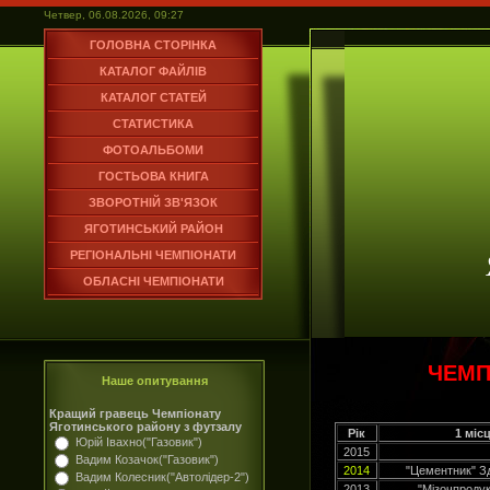
Четвер, 06.08.2026, 09:27
ГОЛОВНА СТОРІНКА
КАТАЛОГ ФАЙЛІВ
КАТАЛОГ СТАТЕЙ
СТАТИСТИКА
ФОТОАЛЬБОМИ
ГОСТЬОВА КНИГА
ЗВОРОТНІЙ ЗВ'ЯЗОК
ЯГОТИНСЬКИЙ РАЙОН
РЕГІОНАЛЬНІ ЧЕМПІОНАТИ
ОБЛАСНІ ЧЕМПІОНАТИ
ЧЕМП
Наше опитування
Кращий гравець Чемпіонату
Яготинського району з футзалу
Рік
1 міс
Юрій Івахно("Газовик")
2015
Вадим Козачок("Газовик")
2014
"Цементник" З
Вадим Колесник("Автолідер-2")
2013
"Мізочпродук