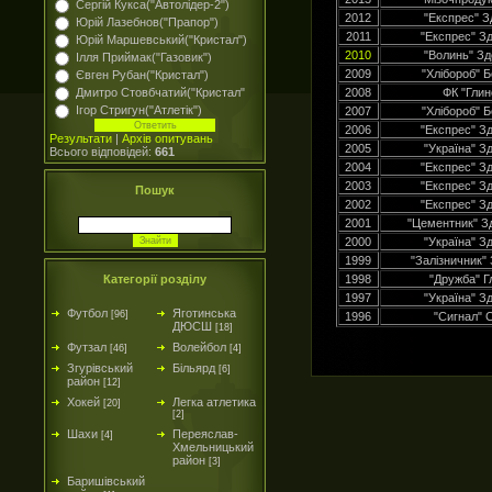
Сергій Кукса("Автолідер-2")
2012
"Експрес" З
Юрій Лазебнов("Прапор")
2011
"Експрес" З
Юрій Маршевський("Кристал")
2010
"Волинь" Зд
Ілля Приймак("Газовик")
2009
"Хлібороб" 
Євген Рубан("Кристал")
Дмитро Стовбчатий("Кристал"
2008
ФК "Глин
Ігор Стригун("Атлетік")
2007
"Хлібороб" 
2006
"Експрес" З
Результати
|
Архів опитувань
2005
"Україна" З
Всього відповідей:
661
2004
"Експрес" З
2003
"Експрес" З
Пошук
2002
"Експрес" З
2001
"Цементник" З
2000
"Україна" З
1999
"Залізничник"
Категорії розділу
1998
"Дружба" Г
1997
"Україна" З
Футбол
Яготинська
[96]
1996
"Сигнал" 
ДЮСШ
[18]
Футзал
Волейбол
[46]
[4]
Згурівський
Більярд
[6]
район
[12]
Хокей
Легка атлетика
[20]
[2]
Шахи
Переяслав-
[4]
Хмельницький
район
[3]
Баришівський