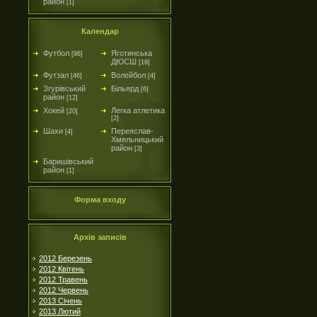
район
[1]
Календар
Футбол
Яготинська
[96]
ДЮСШ
[18]
Футзал
Волейбол
[46]
[4]
Згурівський
Більярд
[6]
район
[12]
Хокей
Легка атлетика
[20]
[2]
Шахи
Переяслав-
[4]
Хмельницький
район
[3]
Баришівський
район
[1]
Форма входу
Архів записів
2012 Березень
2012 Квітень
2012 Травень
2012 Червень
2013 Січень
2013 Лютий