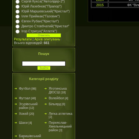
Сергій Кукса("Автолідер-2")
2015
ФК "Віл
Юрій Лазебнов("Прапор")
Юрій Маршевський("Кристал")
Ілля Приймак("Газовик")
Євген Рубан("Кристал")
Дмитро Стовбчатий("Кристал"
Ігор Стригун("Атлетік")
Результати
|
Архів опитувань
Всього відповідей:
661
Пошук
Категорії розділу
Футбол
Яготинська
[96]
ДЮСШ
[18]
Футзал
Волейбол
[46]
[4]
Згурівський
Більярд
[6]
район
[12]
Хокей
Легка атлетика
[20]
[2]
Шахи
Переяслав-
[4]
Хмельницький
район
[3]
Баришівський