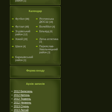
район
[1]
Календар
Футбол
Яготинська
[96]
ДЮСШ
[18]
Футзал
Волейбол
[46]
[4]
Згурівський
Більярд
[6]
район
[12]
Хокей
Легка атлетика
[20]
[2]
Шахи
Переяслав-
[4]
Хмельницький
район
[3]
Баришівський
район
[1]
Форма входу
Архів записів
2012 Березень
2012 Квітень
2012 Травень
2012 Червень
2013 Січень
2013 Лютий