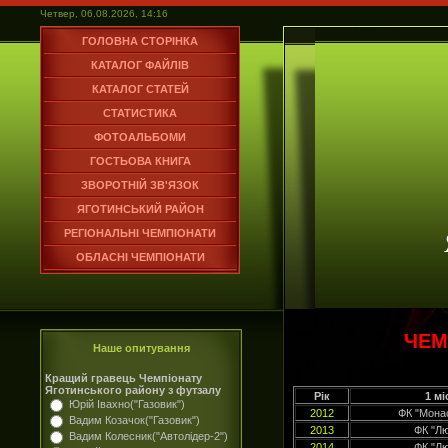
Четвер, 06.08.2026, 14:16
ГОЛОВНА СТОРІНКА
КАТАЛОГ ФАЙЛІВ
КАТАЛОГ СТАТЕЙ
СТАТИСТИКА
ФОТОАЛЬБОМИ
ГОСТЬОВА КНИГА
ЗВОРОТНІЙ ЗВ'ЯЗОК
ЯГОТИНСЬКИЙ РАЙОН
РЕГІОНАЛЬНІ ЧЕМПІОНАТИ
ОБЛАСНІ ЧЕМПІОНАТИ
ЧЕМ
Наше опитування
Кращий гравець Чемпіонату
Яготинського району з футзалу
Рік
1 мі
Юрій Івахно("Газовик")
2012
ФК "Мона
Вадим Козачок("Газовик")
2013
ФК "Л
Вадим Колесник("Автолідер-2")
2014
ФК "Л