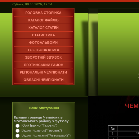
Субота, 08.08.2026, 12:54
ГОЛОВНА СТОРІНКА
КАТАЛОГ ФАЙЛІВ
КАТАЛОГ СТАТЕЙ
СТАТИСТИКА
ФОТОАЛЬБОМИ
ГОСТЬОВА КНИГА
ЗВОРОТНІЙ ЗВ'ЯЗОК
ЯГОТИНСЬКИЙ РАЙОН
РЕГІОНАЛЬНІ ЧЕМПІОНАТИ
ОБЛАСНІ ЧЕМПІОНАТИ
ЧЕМ
Наше опитування
Кращий гравець Чемпіонату
Яготинського району з футзалу
Юрій Івахно("Газовик")
№
Вадим Козачок("Газовик")
1
"
Вадим Колесник("Автолідер-2")