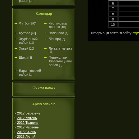
район
[1]
6
7
Календар
8
9
Футбол
Яготинська
[96]
10
ДЮСШ
[18]
Інформація взята зі сайту
http
Футзал
Волейбол
[46]
[4]
Згурівський
Більярд
[6]
район
[12]
Хокей
Легка атлетика
[20]
[2]
Шахи
Переяслав-
[4]
Хмельницький
район
[3]
Баришівський
район
[1]
Форма входу
Архів записів
2012 Березень
2012 Квітень
2012 Травень
2012 Червень
2013 Січень
2013 Лютий