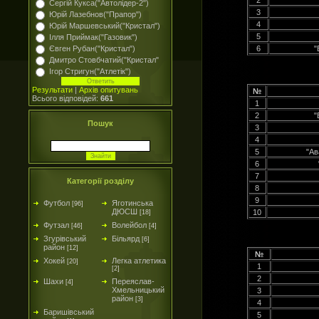
2
Сергій Кукса("Автолідер-2")
3
Юрій Лазебнов("Прапор")
4
Юрій Маршевський("Кристал")
5
Ілля Приймак("Газовик")
Євген Рубан("Кристал")
6
"
Дмитро Стовбчатий("Кристал"
Ігор Стригун("Атлетік")
Результати
|
Архів опитувань
№
Всього відповідей:
661
1
2
"
Пошук
3
4
5
"Ав
6
7
Категорії розділу
8
9
Футбол
Яготинська
[96]
ДЮСШ
10
[18]
Футзал
Волейбол
[46]
[4]
Згурівський
Більярд
[6]
район
[12]
№
Хокей
Легка атлетика
[20]
1
[2]
2
Шахи
Переяслав-
[4]
Хмельницький
3
район
[3]
4
Баришівський
5