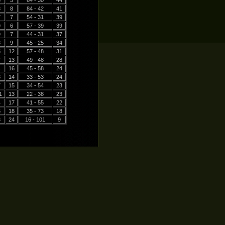
6
5
64 - 30
44
3
8
84 - 42
41
7
7
54 - 31
39
9
6
57 - 39
39
9
7
44 - 31
37
8
9
45 - 25
34
5
12
57 - 48
31
7
13
49 - 48
28
4
16
45 - 58
24
8
14
33 - 53
24
7
15
34 - 54
23
1
13
22 - 38
23
4
17
41 - 55
22
6
18
35 - 73
18
3
24
16 - 101
9