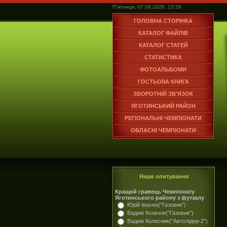
П`ятниця, 07.08.2026, 15:26
ГОЛОВНА СТОРІНКА
КАТАЛОГ ФАЙЛІВ
КАТАЛОГ СТАТЕЙ
СТАТИСТИКА
ФОТОАЛЬБОМИ
ГОСТЬОВА КНИГА
ЗВОРОТНІЙ ЗВ'ЯЗОК
ЯГОТИНСЬКИЙ РАЙОН
РЕГІОНАЛЬНІ ЧЕМПІОНАТИ
ОБЛАСНІ ЧЕМПІОНАТИ
Наше опитування
Кращий гравець Чемпіонату
Яготинського району з футзалу
Юрій Івахно("Газовик")
Вадим Козачок("Газовик")
Вадим Колесник("Автолідер-2")