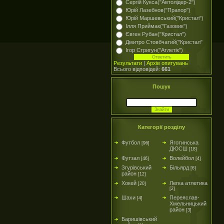
Сергій Кукса("Автолідер-2")
Юрій Лазебнов("Прапор")
Юрій Маршевський("Кристал")
Ілля Приймак("Газовик")
Євген Рубан("Кристал")
Дмитро Стовбчатий("Кристал"
Ігор Стригун("Атлетік")
Результати
|
Архів опитувань
Всього відповідей:
661
Пошук
Категорії розділу
Футбол
Яготинська
[96]
ДЮСШ
[18]
Футзал
Волейбол
[46]
[4]
Згурівський
Більярд
[6]
район
[12]
Хокей
Легка атлетика
[20]
[2]
Шахи
Переяслав-
[4]
Хмельницький
район
[3]
Баришівський