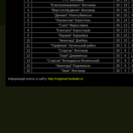
2
ТТУ, Житомир
30
19
3
"Електровимірювач" Житомир
30
19
4
"Верстатобудівник" Житомир
30
16
5
"Динамо" Новогуйвинськ
30
15
6
"Локомотив" Коростень
30
14
7
"Сокіл" Мирославка
30
13
8
"Електрон" Коростишів
30
13
9
"Керамік" Баранівка
30
10
10
"Авангард" Довбиш
30
10
11
"Торфяник" Лугинський район
30
8
12
"Спартак" Житомир
30
8
13
"Зоря" Дзержинськ
30
6
1
14
"Спартак" Володарськ-Волинський
30
9
15
"Авангард" Радомишль
30
6
16
"Хімік" Житомир
30
3
Інформація взята зі сайту
http://regional-football.ru/