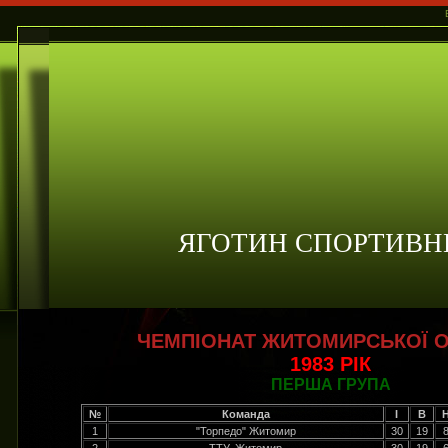
ЯГОТИН СПОРТИВН
ЧЕМПІОНАТ ЖИТОМИРСЬКОЇ О
1983 РІК
ПЕРША ГРУПА
№
Команда
І
В
1
"Торпедо" Житомир
30
19