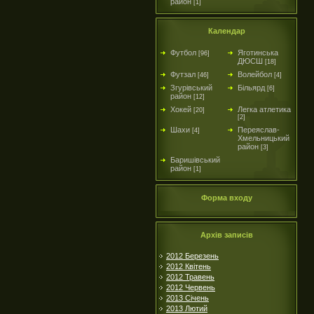
район
[1]
Календар
Футбол
Яготинська
[96]
ДЮСШ
[18]
Футзал
Волейбол
[46]
[4]
Згурівський
Більярд
[6]
район
[12]
Хокей
Легка атлетика
[20]
[2]
Шахи
Переяслав-
[4]
Хмельницький
район
[3]
Баришівський
район
[1]
Форма входу
Архів записів
2012 Березень
2012 Квітень
2012 Травень
2012 Червень
2013 Січень
2013 Лютий