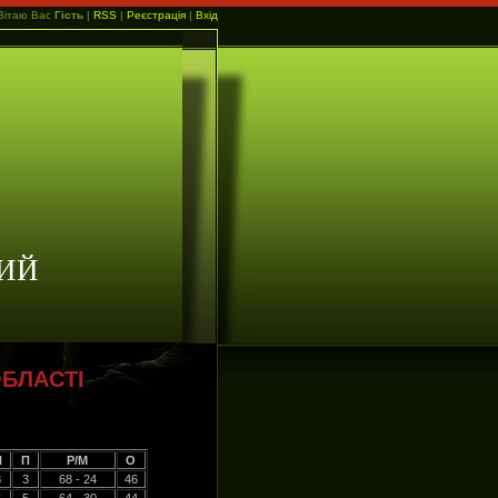
Вітаю Вас
Гість
|
RSS
|
Реєстрація
|
Вхід
ИЙ
БЛАСТІ
Н
П
Р/М
О
8
3
68 - 24
46