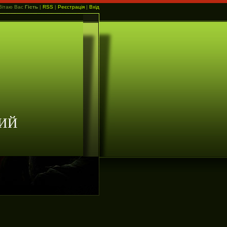
Вітаю Вас
Гість
|
RSS
|
Реєстрація
|
Вхід
ИЙ