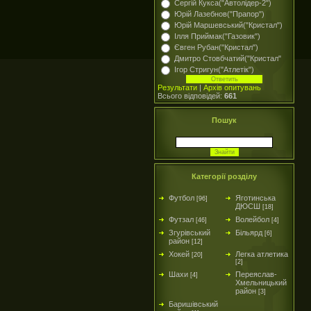
Сергій Кукса("Автолідер-2")
Юрій Лазебнов("Прапор")
Юрій Маршевський("Кристал")
Ілля Приймак("Газовик")
Євген Рубан("Кристал")
Дмитро Стовбчатий("Кристал"
Ігор Стригун("Атлетік")
Результати
|
Архів опитувань
Всього відповідей:
661
Пошук
Категорії розділу
Футбол
Яготинська
[96]
ДЮСШ
[18]
Футзал
Волейбол
[46]
[4]
Згурівський
Більярд
[6]
район
[12]
Хокей
Легка атлетика
[20]
[2]
Шахи
Переяслав-
[4]
Хмельницький
район
[3]
Баришівський