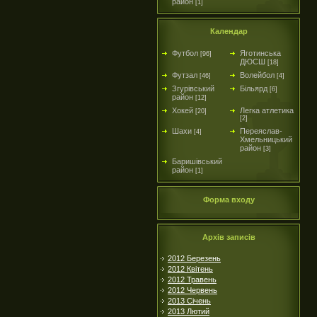
район
[1]
Календар
Футбол
Яготинська
[96]
ДЮСШ
[18]
Футзал
Волейбол
[46]
[4]
Згурівський
Більярд
[6]
район
[12]
Хокей
Легка атлетика
[20]
[2]
Шахи
Переяслав-
[4]
Хмельницький
район
[3]
Баришівський
район
[1]
Форма входу
Архів записів
2012 Березень
2012 Квітень
2012 Травень
2012 Червень
2013 Січень
2013 Лютий