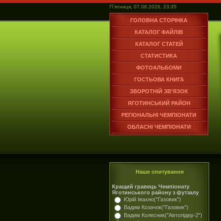
П`ятниця, 07.08.2026, 23:35
ГОЛОВНА СТОРІНКА
КАТАЛОГ ФАЙЛІВ
КАТАЛОГ СТАТЕЙ
СТАТИСТИКА
ФОТОАЛЬБОМИ
ГОСТЬОВА КНИГА
ЗВОРОТНІЙ ЗВ'ЯЗОК
ЯГОТИНСЬКИЙ РАЙОН
РЕГІОНАЛЬНІ ЧЕМПІОНАТИ
ОБЛАСНІ ЧЕМПІОНАТИ
Наше опитування
Кращий гравець Чемпіонату
Яготинського району з футзалу
Юрій Івахно("Газовик")
Вадим Козачок("Газовик")
Вадим Колесник("Автолідер-2")