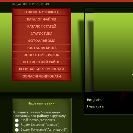
Неділя, 09.08.2026, 00:49
ГОЛОВНА СТОРІНКА
КАТАЛОГ ФАЙЛІВ
КАТАЛОГ СТАТЕЙ
СТАТИСТИКА
ФОТОАЛЬБОМИ
ГОСТЬОВА КНИГА
ЗВОРОТНІЙ ЗВ'ЯЗОК
ЯГОТИНСЬКИЙ РАЙОН
РЕГІОНАЛЬНІ ЧЕМПІОНАТИ
ОБЛАСНІ ЧЕМПІОНАТИ
Вища ліга
Наше опитування
Перша ліга
Кращий гравець Чемпіонату
Яготинського району з футзалу
Юрій Івахно("Газовик")
Вадим Козачок("Газовик")
Вадим Колесник("Автолідер-2")