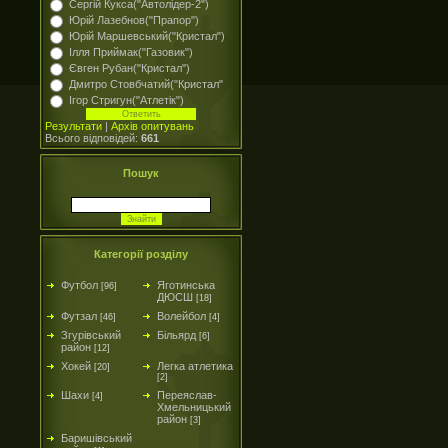
Сергій Кукса("Автолідер-2")
Юрій Лазебнов("Прапор")
Юрій Маршевський("Кристал")
Ілля Приймак("Газовик")
Євген Рубан("Кристал")
Дмитро Стовбчатий("Кристал"
Ігор Стригун("Атлетік")
Результати
|
Архів опитувань
Всього відповідей:
661
Пошук
Категорії розділу
Футбол
Яготинська
[96]
ДЮСШ
[18]
Футзал
Волейбол
[46]
[4]
Згурівський
Більярд
[6]
район
[12]
Хокей
Легка атлетика
[20]
[2]
Шахи
Переяслав-
[4]
Хмельницький
район
[3]
Баришівський