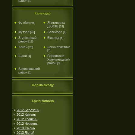
район
[1]
Календар
Футбол
Яготинська
[96]
ДЮСШ
[18]
Футзал
Волейбол
[46]
[4]
Згурівський
Більярд
[6]
район
[12]
Хокей
Легка атлетика
[20]
[2]
Шахи
Переяслав-
[4]
Хмельницький
район
[3]
Баришівський
район
[1]
Форма входу
Архів записів
2012 Березень
2012 Квітень
2012 Травень
2012 Червень
2013 Січень
2013 Лютий