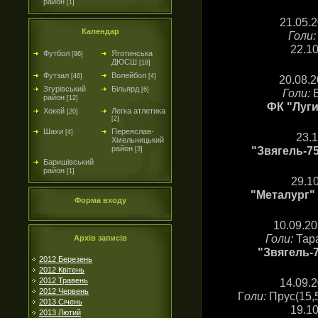
район
[1]
21.05.
Календар
Голи:
22.1
Футбол
Яготинська
[96]
ДЮСШ
[18]
Футзал
Волейбол
[46]
[4]
20.08.
Згурівський
Більярд
[6]
Голи:
район
[12]
ФК "Луги
Хокей
Легка атлетика
[20]
[2]
Шахи
Переяслав-
[4]
23.
Хмельницький
"Звягель-75
район
[3]
Баришівський
район
[1]
29.1
"Металург" 
Форма входу
10.09.20
Голи:
Тара
Архів записів
"Звягель-7
2012 Березень
2012 Квітень
14.09.
2012 Травень
2012 Червень
Г
оли:
Прус(15,5
2013 Січень
19.1
2013 Лютий