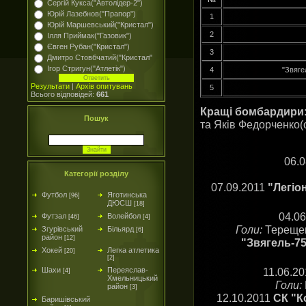
Сергій Кукса("Автолідер-2")
Юрій Лазебнов("Прапор")
1
Юрій Маршевський("Кристал")
2
Ілля Приймак("Газовик")
Євген Рубан("Кристал")
3
Дмитро Стовбчатий("Кристал"
Ігор Стригун("Атлетік")
4
"Звяге
Результати
|
Архів опитувань
5
Всього відповідей:
661
Кращі бомбардири
Пошук
та Яків Федорченко(о
06.
Категорії розділу
07.09.2011
"Легіо
Футбол
Яготинська
[96]
ДЮСШ
[18]
04.0
Футзал
Волейбол
[46]
[4]
Голи:
Терещенк
Згурівський
Більярд
[6]
район
[12]
"Звягель-75
Хокей
Легка атлетика
[20]
[2]
11.06.2
Шахи
Переяслав-
[4]
Хмельницький
Голи:
район
[3]
12.10.2011
СК "К
Баришівський