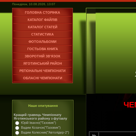
Понеділок, 10.08.2026, 13:07
ГОЛОВНА СТОРІНКА
КАТАЛОГ ФАЙЛІВ
КАТАЛОГ СТАТЕЙ
СТАТИСТИКА
ФОТОАЛЬБОМИ
ГОСТЬОВА КНИГА
ЗВОРОТНІЙ ЗВ'ЯЗОК
ЯГОТИНСЬКИЙ РАЙОН
РЕГІОНАЛЬНІ ЧЕМПІОНАТИ
ОБЛАСНІ ЧЕМПІОНАТИ
ЧЕ
Наше опитування
Кращий гравець Чемпіонату
Яготинського району з футзалу
Юрій Івахно("Газовик")
Вадим Козачок("Газовик")
Вадим Колесник("Автолідер-2")
№