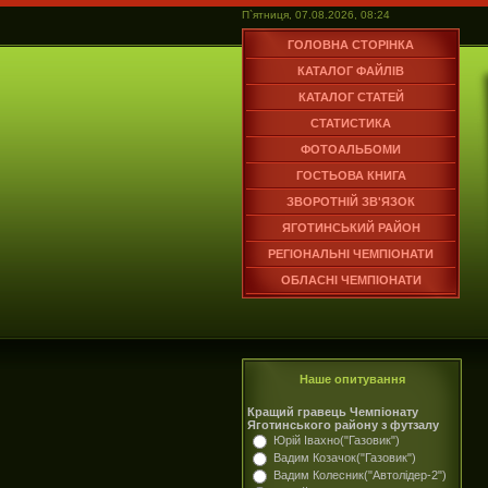
П`ятниця, 07.08.2026, 08:24
ГОЛОВНА СТОРІНКА
КАТАЛОГ ФАЙЛІВ
КАТАЛОГ СТАТЕЙ
СТАТИСТИКА
ФОТОАЛЬБОМИ
ГОСТЬОВА КНИГА
ЗВОРОТНІЙ ЗВ'ЯЗОК
ЯГОТИНСЬКИЙ РАЙОН
РЕГІОНАЛЬНІ ЧЕМПІОНАТИ
ОБЛАСНІ ЧЕМПІОНАТИ
Наше опитування
Кращий гравець Чемпіонату
Яготинського району з футзалу
Юрій Івахно("Газовик")
Вадим Козачок("Газовик")
Вадим Колесник("Автолідер-2")