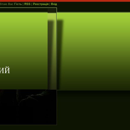
Вітаю Вас
Гість
|
RSS
|
Реєстрація
|
Вхід
ИЙ