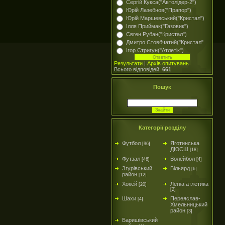
Сергій Кукса("Автолідер-2")
Юрій Лазебнов("Прапор")
Юрій Маршевський("Кристал")
Ілля Приймак("Газовик")
Євген Рубан("Кристал")
Дмитро Стовбчатий("Кристал"
Ігор Стригун("Атлетік")
Результати
|
Архів опитувань
Всього відповідей:
661
Пошук
Категорії розділу
Футбол
Яготинська
[96]
ДЮСШ
[18]
Футзал
Волейбол
[46]
[4]
Згурівський
Більярд
[6]
район
[12]
Хокей
Легка атлетика
[20]
[2]
Шахи
Переяслав-
[4]
Хмельницький
район
[3]
Баришівський