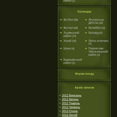
район
[1]
Календар
Футбол
Яготинська
[96]
ДЮСШ
[18]
Футзал
Волейбол
[46]
[4]
Згурівський
Більярд
[6]
район
[12]
Хокей
Легка атлетика
[20]
[2]
Шахи
Переяслав-
[4]
Хмельницький
район
[3]
Баришівський
район
[1]
Форма входу
Архів записів
2012 Березень
2012 Квітень
2012 Травень
2012 Червень
2013 Січень
2013 Лютий