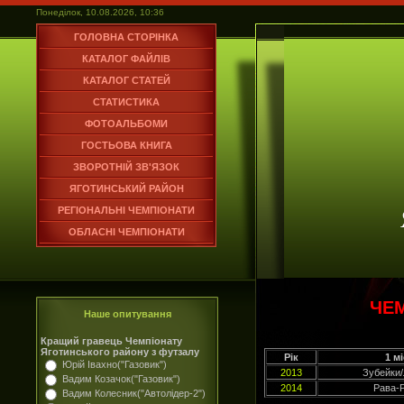
Понеділок, 10.08.2026, 10:36
ГОЛОВНА СТОРІНКА
КАТАЛОГ ФАЙЛІВ
КАТАЛОГ СТАТЕЙ
СТАТИСТИКА
ФОТОАЛЬБОМИ
ГОСТЬОВА КНИГА
ЗВОРОТНІЙ ЗВ'ЯЗОК
ЯГОТИНСЬКИЙ РАЙОН
РЕГІОНАЛЬНІ ЧЕМПІОНАТИ
ОБЛАСНІ ЧЕМПІОНАТИ
ЧЕ
Наше опитування
Кращий гравець Чемпіонату
Яготинського району з футзалу
Рік
1 м
Юрій Івахно("Газовик")
2013
Зубейки/
Вадим Козачок("Газовик")
2014
Рава-
Вадим Колесник("Автолідер-2")