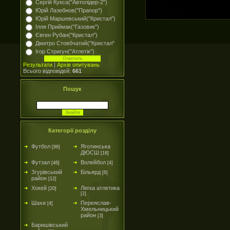
Сергій Кукса("Автолідер-2")
Юрій Лазебнов("Прапор")
Юрій Маршевський("Кристал")
Ілля Приймак("Газовик")
Євген Рубан("Кристал")
Дмитро Стовбчатий("Кристал"
Ігор Стригун("Атлетік")
Результати
|
Архів опитувань
Всього відповідей:
661
Пошук
Категорії розділу
Футбол
Яготинська
[96]
ДЮСШ
[18]
Футзал
Волейбол
[46]
[4]
Згурівський
Більярд
[6]
район
[12]
Хокей
Легка атлетика
[20]
[2]
Шахи
Переяслав-
[4]
Хмельницький
район
[3]
Баришівський