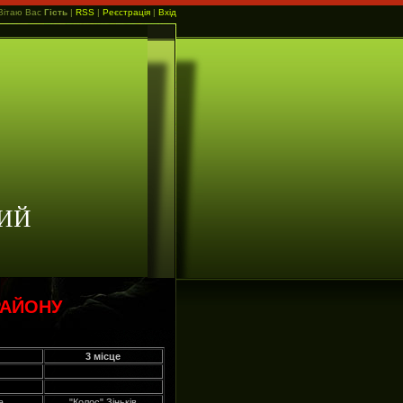
Вітаю Вас
Гість
|
RSS
|
Реєстрація
|
Вхід
ИЙ
РАЙОНУ
3 місце
а
"Колос" Зіньків