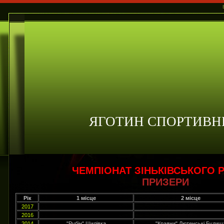
ЯГОТИН СПОРТИВН
ЧЕМПІОНАТ ЗІНЬКІВСЬКОГО 
ПРИЗЕРИ
Рік
1 місце
2 місце
2017
2016
2014
"Рубін" Шилівка
"Краяни" Лютенські Будищ