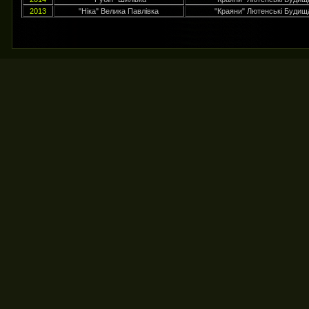
2013
"Ніка" Велика Павлівка
"Краяни" Лютенські Будищ