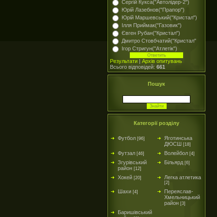
Сергій Кукса("Автолідер-2")
Юрій Лазебнов("Прапор")
Юрій Маршевський("Кристал")
Ілля Приймак("Газовик")
Євген Рубан("Кристал")
Дмитро Стовбчатий("Кристал"
Ігор Стригун("Атлетік")
Результати
|
Архів опитувань
Всього відповідей:
661
Пошук
Категорії розділу
Футбол
Яготинська
[96]
ДЮСШ
[18]
Футзал
Волейбол
[46]
[4]
Згурівський
Більярд
[6]
район
[12]
Хокей
Легка атлетика
[20]
[2]
Шахи
Переяслав-
[4]
Хмельницький
район
[3]
Баришівський