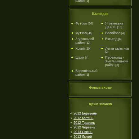
район
[1]
Календар
Футбол
Яготинська
[96]
ДЮСШ
[18]
Футзал
Волейбол
[46]
[4]
Згурівський
Більярд
[6]
район
[12]
Хокей
Легка атлетика
[20]
[2]
Шахи
Переяслав-
[4]
Хмельницький
район
[3]
Баришівський
район
[1]
Форма входу
Архів записів
2012 Березень
2012 Квітень
2012 Травень
2012 Червень
2013 Січень
2013 Лютий