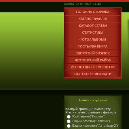
Субота, 08.08.2026, 14:43
ГОЛОВНА СТОРІНКА
КАТАЛОГ ФАЙЛІВ
КАТАЛОГ СТАТЕЙ
СТАТИСТИКА
ФОТОАЛЬБОМИ
ГОСТЬОВА КНИГА
ЗВОРОТНІЙ ЗВ'ЯЗОК
ЯГОТИНСЬКИЙ РАЙОН
РЕГІОНАЛЬНІ ЧЕМПІОНАТИ
ОБЛАСНІ ЧЕМПІОНАТИ
Наше опитування
Кращий гравець Чемпіонату
Яготинського району з футзалу
Юрій Івахно("Газовик")
Вадим Козачок("Газовик")
Вадим Колесник("Автолідер-2")