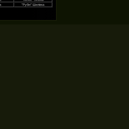
а
"Рубін" Шилівка